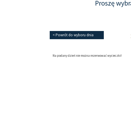
Proszę wybr
< Powrót do wyboru dnia
Na podany dzień nie można rezerwować wycieczki!
Powrót do wyboru dnia