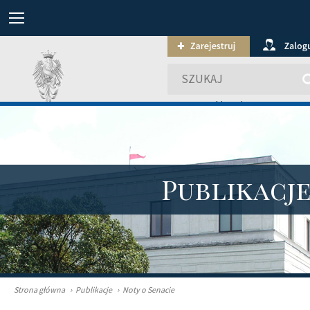
wyszukiwanie zaawansowa
Publikacj
Strona główna
›
Publikacje
›
Noty o Senacie