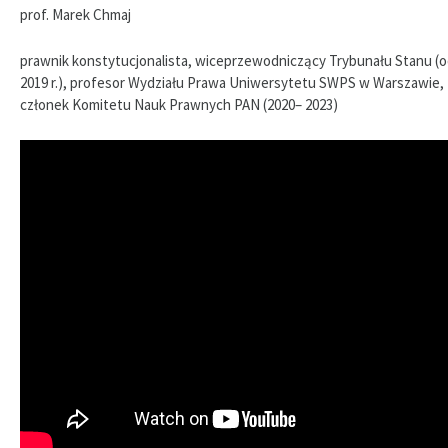
prof. Marek Chmaj
prawnik konstytucjonalista, wiceprzewodniczący Trybunału Stanu (
2019 r.), profesor Wydziału Prawa Uniwersytetu SWPS w Warszawie,
członek Komitetu Nauk Prawnych PAN (2020– 2023)