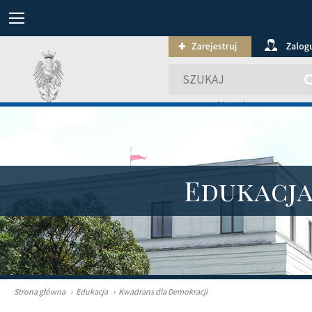
wyszukiwanie zaawansowa
Edukacj
Strona główna
›
Edukacja
›
Kwadrans dla Demokracji