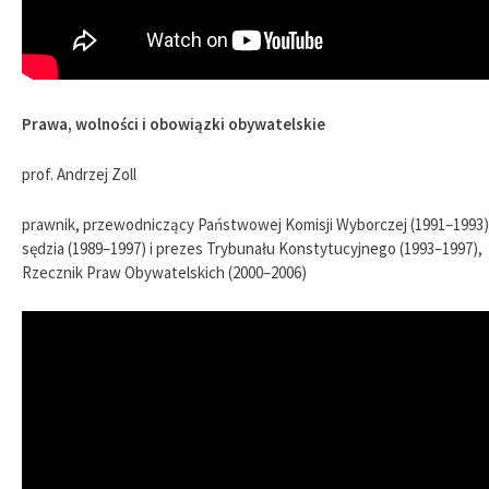
Prawa, wolności i obowiązki obywatelskie
prof. Andrzej Zoll
prawnik, przewodniczący Państwowej Komisji Wyborczej (1991–1993)
sędzia (1989–1997) i prezes Trybunału Konstytucyjnego (1993–1997),
Rzecznik Praw Obywatelskich (2000–2006)