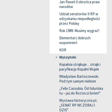
Jan Paweł II obrońca praw
narodów
Udział senatorów II RP w
odzyskaniu niepodległości
przez Polskę
Rok 1989. Musimy wygrać!
Elementarz dobrych
wspomnień
KOR
Wyszynski
Kopalnia strajkuje…strajk i
pacyfikacja Kopalni Wujek
Władysław Bartoszewski.
Pod tym samym niebem
„Felix Cassubia. Òd Gduńska
tu – jaż do Roztoczi bróm!”
Wystawa historyczna pt.
„SENAT RP WCZORAJ I
DZIŚ”