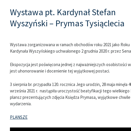
Wystawa pt. Kardynał Stefan
Wyszyński – Prymas Tysiąclecia
Wystawa zorganizowana w ramach obchodów roku 2021 jako Roku 
Kardynała Wyszyńskiego uchwalonego 2 grudnia 2020 r. przez Sena
Ekspozycja jest poświęcona jednej z najważniejszych osobistości w hi
jest uhonorowanie i docenienie tej wyjątkowej postaci.
3 sierpnia br. przypadła 120. rocznica Jego urodzin, 28 maja minęła 4
września 2021 r. nastąpiła uroczystość beatyfikacji tego wielkiego 
plansz prezentujących zdjęcia Księdza Prymasa, wyjątkowe chwile z
wydarzenia.
PLANSZE