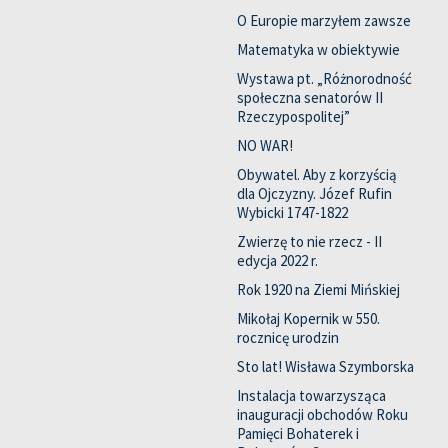
O Europie marzyłem zawsze
Matematyka w obiektywie
Wystawa pt. „Różnorodność
społeczna senatorów II
Rzeczypospolitej”
NO WAR!
Obywatel. Aby z korzyścią
dla Ojczyzny. Józef Rufin
Wybicki 1747-1822
Zwierzę to nie rzecz - II
edycja 2022 r.
Rok 1920 na Ziemi Mińskiej
Mikołaj Kopernik w 550.
rocznicę urodzin
Sto lat! Wisława Szymborska
Instalacja towarzysząca
inauguracji obchodów Roku
Pamięci Bohaterek i