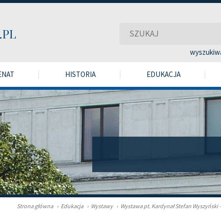
wyszukiw
ENAT
HISTORIA
EDUKACJA
Strona główna
›
Edukacja
›
Wystawy
›
Wystawa pt. Kardynał Stefan Wyszyński –