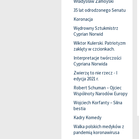
Władysław Zamoyski
35 lat odrodzonego Senatu
Koronacja
Wędrowny Sztukmistrz
Cyprian Norwid
Wiktor Kulerski. Patriotyzm
zaklęty w czcionkach.
Interpretacje twórczości
Cypriana Norwida
Zwierzę to nie rzecz - I
edycja 2021 r.
Robert Schuman – Ojciec
Wspólnoty Narodów Europy
Wojciech Korfanty – Silna
bestia
Kadry Komedy
Walka polskich medyków z
pandemią koronawirusa