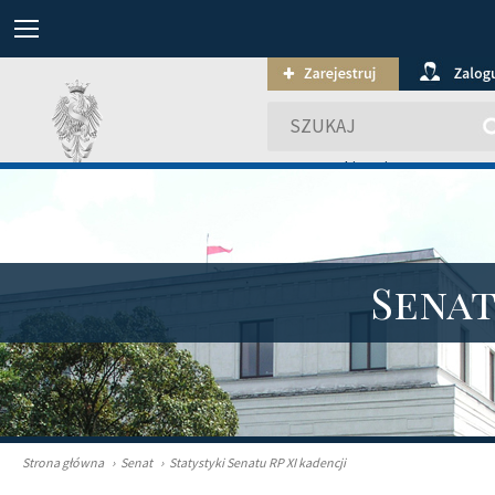
wyszukiwanie zaawansowa
Sena
Strona główna
›
Senat
›
Statystyki Senatu RP XI kadencji