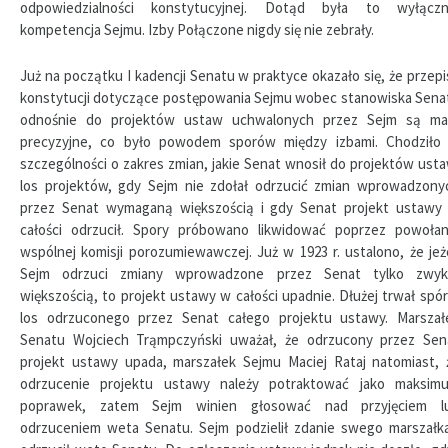
odpowiedzialności konstytucyjnej. Dotąd była to wyłączn
kompetencja Sejmu. Izby Połączone nigdy się nie zebrały.
Już na początku I kadencji Senatu w praktyce okazało się, że przepi
konstytucji dotyczące postępowania Sejmu wobec stanowiska Sena
odnośnie do projektów ustaw uchwalonych przez Sejm są ma
precyzyjne, co było powodem sporów między izbami. Chodziło
szczególności o zakres zmian, jakie Senat wnosił do projektów usta
los projektów, gdy Sejm nie zdołał odrzucić zmian wprowadzony
przez Senat wymaganą większością i gdy Senat projekt ustawy
całości odrzucił. Spory próbowano likwidować poprzez powołan
wspólnej komisji porozumiewawczej. Już w 1923 r. ustalono, że jeże
Sejm odrzuci zmiany wprowadzone przez Senat tylko zwyk
większością, to projekt ustawy w całości upadnie. Dłużej trwał spór
los odrzuconego przez Senat całego projektu ustawy. Marszał
Senatu Wojciech Trąmpczyński uważał, że odrzucony przez Sen
projekt ustawy upada, marszałek Sejmu Maciej Rataj natomiast, 
odrzucenie projektu ustawy należy potraktować jako maksim
poprawek, zatem Sejm winien głosować nad przyjęciem l
odrzuceniem weta Senatu. Sejm podzielił zdanie swego marszałka