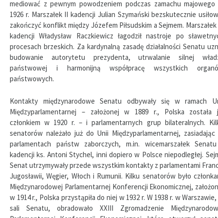
mediować z pewnym powodzeniem podczas zamachu majowego
1926 r. Marszałek II kadencji Julian Szymański bezskutecznie usiłow
zakończyć konflikt między Józefem Piłsudskim a Sejmem. Marszałek I
kadencji Władysław Raczkiewicz łagodził nastroje po sławetny
procesach brzeskich. Za kardynalną zasadę działalności Senatu uzn
budowanie autorytetu prezydenta, utrwalanie silnej wład
państwowej i harmonijną współpracę wszystkich organ
państwowych.
Kontakty międzynarodowe Senatu odbywały się w ramach Un
Międzyparlamentarnej – założonej w 1889 r., Polska została j
członkiem w 1920 r. – i parlamentarnych grup bilateralnych. Kil
senatorów należało już do Unii Międzyparlamentarnej, zasiadając
parlamentach państw zaborczych, m.in. wicemarszałek Senatu
kadencji ks. Antoni Stychel, inni dopiero w Polsce niepodległej. Sejm
Senat utrzymywały przede wszystkim kontakty z parlamentami Francj
Jugosławii, Węgier, Włoch i Rumunii. Kilku senatorów było członka
Międzynarodowej Parlamentarnej Konferencji Ekonomicznej, założon
w 1914 r., Polska przystąpiła do niej w 1932 r. W 1938 r. w Warszawie,
sali Senatu, obradowało XXIII Zgromadzenie Międzynarodow