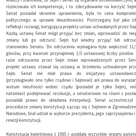
różnicowała ich kompetencje, i to zdecydowanie na korzyść Sejm
Senat posiadał skromne uprawnienia, była to cena kompromi
politycznego w sprawie dwuizbowości. Postrzegany był jako iz
refleksji i rozwagi, korygująca projekty ustaw uchwalanych przez Sej
Każdą ustawę Senat mógł przyjąć bez zmian, wprowadzić do nie
zmiany lub go odrzucić. Sejm był władny przyjąć lub odrzuc
stanowisko Senatu. Do odrzucenia wymagana była większość 11/
głosów, przy kworum przynajmniej 1/3 ustawowej liczby posłów.
razie odrzucenia przez Sejm zmian wprowadzonych przez Sen
projekt ustawy stawał się ustawą w brzmieniu uchwalonym prz
Sejm. Senat nie miał prawa do inicjatywy ustawodawcz
(przysługiwało ono tylko rządowi i Sejmowi) ani prawa do wyrażan
wotum nieufności wobec rządu (posiadał je tylko Sejm), mó
natomiast podejmować rezolucje, a senatorowie na równi z posła
posiadali prawo do składania interpelacji. Senat uczestniczył
procedurze zmiany konstytucji. Łącząc się z Sejmem w Zgromadzen
Narodowe, brał udział w wyborze prezydenta, jego zaprzysiężeniu i
rewizji konstytucji.
Konstytucja kwietniowa z 1935 r. poddała wszystkie organy państ