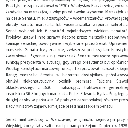
Praktykę tę zapoczątkował w 1930 r. Władysław Raczkiewicz, wówcz
kandydat na marszałka, a więc przed swoim wyborem. Marszałek st
na czele Senatu, miał 3 zastępców – wicemarszałków. Prowadzące
obrady Senatu marszałka lub wicemarszałka wspierali sekretarz
Senat wybierał ich 6 spośród najmłodszych wiekiem senatoró
Projekty ustaw i inne sprawy zlecone przez marszałka rozpatrywa
komisje senackie, powoływane i wybierane przez Senat. Uprawnien
marszałka Senatu były znaczne, zwłaszcza pod rządami konstytuc
kwietniowej. Zgodnie z nią marszałek Senatu zastępczo sprawow
funkcję prezydenta w sytuacji, gdy urząd prezydenta był opróżnion
Według konstytucji marcowej funkcję tę sprawował marszałek Sejm
Rangę marszałka Senatu w hierarchii dostojników państwowy
obniżył niekonstytucyjny okólnik premiera Felicjana Sławoj
Składkowskiego z 1936 r., nakazujący traktowanie generalne
inspektora Sił Zbrojnych marszałka Polski Edwarda Rydza-Śmigłego j
drugiej osoby w państwie. W praktyce ceremonialnej również prez
Rady Ministrów zajmował miejsce przed marszałkiem Senatu.
Senat miał siedzibę w Warszawie, w gmachu sejmowym przy u
Wiejskiej, korzystał z sali obrad plenarnych Sejmu. Dopiero w 1928 r