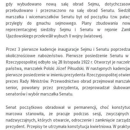
gdy wybudowano nową salę obrad Sejmu, dotychczaso
przebudowano i przeznaczono na salę obrad Senatu. Siedzi
marszałka i wicemarszałków Senatu był od początku tzw. pałac
przyległy do gmachu sejmowego. Plany zbudowania now
reprezentacyjnej siedziby Sejmu i Senatu w rejonie Zam
Ujazdowskiego przekreślił wybuch II wojny światowej.
Przez 3 pierwsze kadencje inauguracje Sejmu i Senatu poprzedza
okolicznościowe nabożeństwo. Pierwsze posiedzenie Senatu w 
Rzeczypospolitej odbyło się 28 listopada 1922 r. Otworzył je naczeln
państwa, marszałek Polski Józef Piłsudski. W następnych kadencja
pierwsze posiedzenie w imieniu prezydenta Rzeczypospolitej otwier
prezes Rady Ministrów. Przewodnictwo obrad przejmował marszał
senior, powołany przez prezydenta, przeprowadzał ślubowan
senatorów i wybór marszałka Senatu.
Senat początkowo obradował w permanencji, choć konstytuc
marcowa stanowiła, że pracuje podczas sesji, zwyczajnych
nadzwyczajnych, których otwarcie, odroczenie i zamknięcie zarządz
prezydent. Przepisy te utrzymała konstytucja kwietniowa. W prakty