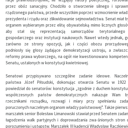
przez obóz sanacyjny. Chodziło o stworzenie silnego i sprawn
rządzonego państwa, przede wszystkim poprzez wzmocnienie wład
prezydenta i rządu oraz zlikwidowanie sejmowładztwa. Senat miał b
organem wybieranym przez elitę obywatelską mimo licznych głosó
aby stał się reprezentacją samorządów terytorialnego
gospodarczego oraz instytucji naukowych. Nawet wtedy jednak, g
zarówno ze strony opozycji, jak i części obozu prorządowe
podniosły się głosy żądające demokratyzacji ustroju, a zwłaszc
reformy prawa wyborczego, na ogół nie kwestionowano kompetenc
Senatu, ustalonych w konstytucji kwietniowej.
Senatowi przypisywano szczególne zadanie ideowe. Naczeln
państwa Józef Piłsudski, dokonując otwarcia Senatu w 1922 r
powiedział do senatorów: konstytucja „zgodnie z duchem konstytuc
współczesnych państw demokratycznych nakazuje Wam b
rzecznikami rozsądku, rozwagi i miary przy spełnianiu zada
poruczonych naczelnym organom władzy państwowej”. Także pierws
marszałek senior Bolesław Limanowski stawiał przed Senatem zadan
łagodzenia walk partyjnych i doprowadzania zwa-śnionych stron 
porozumienia i ustępstw. Marszałek III kadencji Władysław Raczkiewi