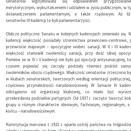
senatorów legitymowała się odpowiednim przygotowani
merytorycznym, wykształceniem i udziałem w życiu publicznym, w t
doświadczeniem parlamentarnym, a także rządowym. Aż 6
senatorów III kadencji to byli parlamentarzyści.
Oblicze polityczne Senatu w kolejnych kadencjach zmieniało się. W
kadencji większość posiadały stronnictwa prawicowo-centrowe, 
przewrocie majowym – opozycyjne wobec sanacji. W II i III kadenc
większość stanowili zwolennicy sanacji, przy dość silnej opozycj
Pomimo że w IV i V kadencji nie było już opozycji antysanacyjnej, to
czasem pojawiać się zaczęły podziały również pośród samy
zwolenników obozu rządowego. Większość senatorów zrzeszona by
w klubach senatorskich, tworzonych według orientacji politycznej,
częściowo przynależności narodowościowej. W Senacie IV kadenc
odstąpiono od organizacji klubowej, co miało być wyraz
przekreślenia podziałów partyjnych. Od 1937 r. zaczęto tworzyć koła
grupy o różnym charakterze ideowym, fachowym, regionalnym, a
końcu – narodowościowym.
Konstytucja marcowa z 1921 r. oparła ustrój państwa na trójpodzia
władzy i stanowiła, że Sejm i Senat są organami ustawodawczymi, a