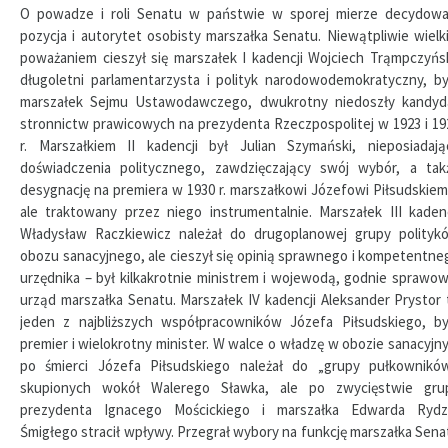
O powadze i roli Senatu w państwie w sporej mierze decydowa
pozycja i autorytet osobisty marszałka Senatu. Niewątpliwie wielk
poważaniem cieszył się marszałek I kadencji Wojciech Trąmpczyńsk
długoletni parlamentarzysta i polityk narodowodemokratyczny, by
marszałek Sejmu Ustawodawczego, dwukrotny niedoszły kandyd
stronnictw prawicowych na prezydenta Rzeczpospolitej w 1923 i 19
r. Marszałkiem II kadencji był Julian Szymański, nieposiadają
doświadczenia politycznego, zawdzięczający swój wybór, a tak
desygnację na premiera w 1930 r. marszałkowi Józefowi Piłsudskiem
ale traktowany przez niego instrumentalnie. Marszałek III kadenc
Władysław Raczkiewicz należał do drugoplanowej grupy polityk
obozu sanacyjnego, ale cieszył się opinią sprawnego i kompetentne
urzędnika – był kilkakrotnie ministrem i wojewodą, godnie sprawow
urząd marszałka Senatu. Marszałek IV kadencji Aleksander Prystor 
jeden z najbliższych współpracowników Józefa Piłsudskiego, by
premier i wielokrotny minister. W walce o władzę w obozie sanacyjn
po śmierci Józefa Piłsudskiego należał do „grupy pułkowników
skupionych wokół Walerego Sławka, ale po zwycięstwie gru
prezydenta Ignacego Mościckiego i marszałka Edwarda Rydz
Śmigłego stracił wpływy. Przegrał wybory na funkcję marszałka Sena