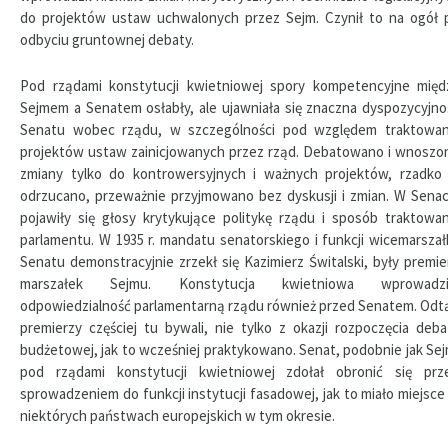
do projektów ustaw uchwalonych przez Sejm. Czynił to na ogół 
odbyciu gruntownej debaty.
Pod rządami konstytucji kwietniowej spory kompetencyjne międ
Sejmem a Senatem osłabły, ale ujawniała się znaczna dyspozycyjno
Senatu wobec rządu, w szczególności pod względem traktowan
projektów ustaw zainicjowanych przez rząd. Debatowano i wnoszo
zmiany tylko do kontrowersyjnych i ważnych projektów, rzadko 
odrzucano, przeważnie przyjmowano bez dyskusji i zmian. W Senac
pojawiły się głosy krytykujące politykę rządu i sposób traktowan
parlamentu. W 1935 r. mandatu senatorskiego i funkcji wicemarszał
Senatu demonstracyjnie zrzekł się Kazimierz Świtalski, były premier
marszałek Sejmu. Konstytucja kwietniowa wprowadzi
odpowiedzialność parlamentarną rządu również przed Senatem. Odt
premierzy częściej tu bywali, nie tylko z okazji rozpoczęcia deba
budżetowej, jak to wcześniej praktykowano. Senat, podobnie jak Sej
pod rządami konstytucji kwietniowej zdołał obronić się prz
sprowadzeniem do funkcji instytucji fasadowej, jak to miało miejsce
niektórych państwach europejskich w tym okresie.