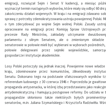
emigracji, rozwiązał Sejm i Senat V kadencji, a miesiąc późni
wyznaczył termin następnych wyborów, które miały się odbyć 60 dni 
zakończeniu działań wojennych. W kraju i na emigracji zdawano sob
sprawę z potrzeby zdemokratyzowania ustroju powojennej Polski. Mi
o tym zdecydować po wojnie Sejm wolnej Polski. Zasady ustroj
opracowane na emigracji przez Komisję Spraw Ustrojowych pr
prezesie Rady Ministrów, zakładały utrzymanie dwuizbowe
parlamentu z silnym Senatem, ale o zmienionym składzie
senatorowie w połowie mieli być wybierani w wyborach pośrednich,
połowie delegowani przez sejmiki wojewódzkie, samorzą
gospodarcze i instytucje akademickie.
Losy Polski potoczyły się jednak inaczej. Powojenne nowe władze
kraju, zdominowane przez komunistów, zlikwidowały instytuc
Senatu. Dokonano tego na podstawie sfałszowanych wyników tz
referendum ludowego z 30 czerwca 1946 r. Poprzedziła je gwałtow
propaganda antysenacka, w której izbę przedstawiano jako reakcyjn
antydemokratyczną i hamującą postępowe reformy. Do udziału w t
propagandzie skłoniono także niektórych byłych prominentny
senatorów, m.in. Juliana Szymańskiego i Krzysztofa Radziwiłła. Wśr