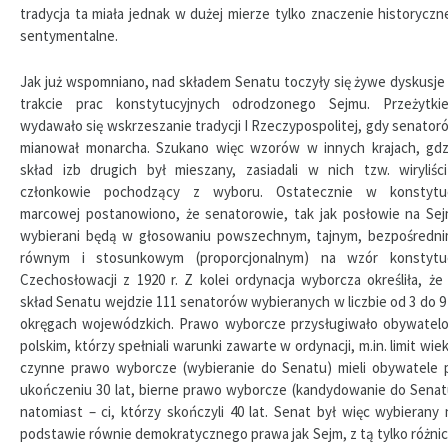
tradycja ta miała jednak w dużej mierze tylko znaczenie historyczne
sentymentalne.
Jak już wspomniano, nad składem Senatu toczyły się żywe dyskusje
trakcie prac konstytucyjnych odrodzonego Sejmu. Przeżytki
wydawało się wskrzeszanie tradycji I Rzeczypospolitej, gdy senator
mianował monarcha. Szukano więc wzorów w innych krajach, gdz
skład izb drugich był mieszany, zasiadali w nich tzw. wiryliści
członkowie pochodzący z wyboru. Ostatecznie w konstytuc
marcowej postanowiono, że senatorowie, tak jak posłowie na Sej
wybierani będą w głosowaniu powszechnym, tajnym, bezpośredni
równym i stosunkowym (proporcjonalnym) na wzór konstytuc
Czechosłowacji z 1920 r. Z kolei ordynacja wyborcza określiła, że
skład Senatu wejdzie 111 senatorów wybieranych w liczbie od 3 do 9
okręgach wojewódzkich. Prawo wyborcze przysługiwało obywatel
polskim, którzy spełniali warunki zawarte w ordynacji, m.in. limit wiek
czynne prawo wyborcze (wybieranie do Senatu) mieli obywatele 
ukończeniu 30 lat, bierne prawo wyborcze (kandydowanie do Senat
natomiast – ci, którzy skończyli 40 lat. Senat był więc wybierany 
podstawie równie demokratycznego prawa jak Sejm, z tą tylko różnic