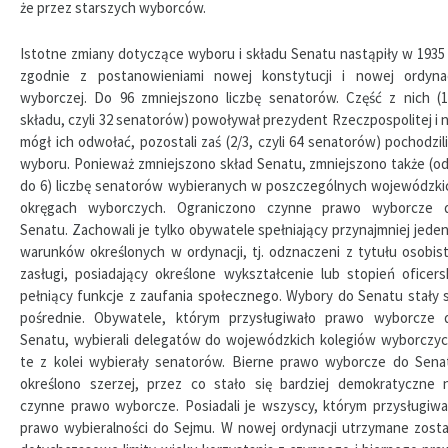
że przez starszych wyborców.
Istotne zmiany dotyczące wyboru i składu Senatu nastąpiły w 1935 r
zgodnie z postanowieniami nowej konstytucji i nowej ordynac
wyborczej. Do 96 zmniejszono liczbę senatorów. Część z nich (1
składu, czyli 32 senatorów) powoływał prezydent Rzeczpospolitej i n
mógł ich odwołać, pozostali zaś (2/3, czyli 64 senatorów) pochodzili
wyboru. Ponieważ zmniejszono skład Senatu, zmniejszono także (od
do 6) liczbę senatorów wybieranych w poszczególnych wojewódzki
okręgach wyborczych. Ograniczono czynne prawo wyborcze 
Senatu. Zachowali je tylko obywatele spełniający przynajmniej jeden
warunków określonych w ordynacji, tj. odznaczeni z tytułu osobist
zasługi, posiadający określone wykształcenie lub stopień oficersk
pełniący funkcje z zaufania społecznego. Wybory do Senatu stały s
pośrednie. Obywatele, którym przysługiwało prawo wyborcze 
Senatu, wybierali delegatów do wojewódzkich kolegiów wyborczyc
te z kolei wybierały senatorów. Bierne prawo wyborcze do Sena
określono szerzej, przez co stało się bardziej demokratyczne n
czynne prawo wyborcze. Posiadali je wszyscy, którym przysługiwa
prawo wybieralności do Sejmu. W nowej ordynacji utrzymane zosta