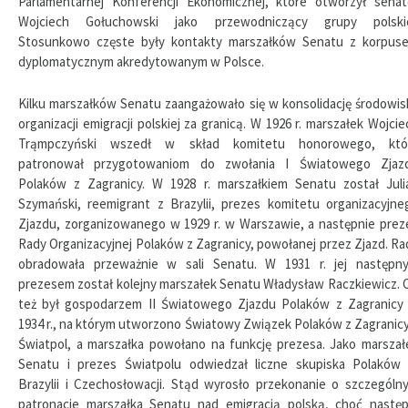
Parlamentarnej Konferencji Ekonomicznej, które otworzył senat
Wojciech Gołuchowski jako przewodniczący grupy polskie
Stosunkowo częste były kontakty marszałków Senatu z korpus
dyplomatycznym akredytowanym w Polsce.
Kilku marszałków Senatu zaangażowało się w konsolidację środowisk
organizacji emigracji polskiej za granicą. W 1926 r. marszałek Wojcie
Trąmpczyński wszedł w skład komitetu honorowego, któ
patronował przygotowaniom do zwołania I Światowego Zjaz
Polaków z Zagranicy. W 1928 r. marszałkiem Senatu został Juli
Szymański, reemigrant z Brazylii, prezes komitetu organizacyjne
Zjazdu, zorganizowanego w 1929 r. w Warszawie, a następnie prez
Rady Organizacyjnej Polaków z Zagranicy, powołanej przez Zjazd. Ra
obradowała przeważnie w sali Senatu. W 1931 r. jej następn
prezesem został kolejny marszałek Senatu Władysław Raczkiewicz. 
też był gospodarzem II Światowego Zjazdu Polaków z Zagranicy
1934 r., na którym utworzono Światowy Związek Polaków z Zagranicy
Światpol, a marszałka powołano na funkcję prezesa. Jako marszał
Senatu i prezes Światpolu odwiedzał liczne skupiska Polaków
Brazylii i Czechosłowacji. Stąd wyrosło przekonanie o szczególn
patronacie marszałka Senatu nad emigracją polską, choć następ