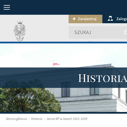
wyszukiwanie zaawansowa
Histori
Strona główna
›
Historia
›
Senat RP w latach 1922-1939