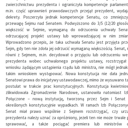
zwierzchnictwu prezydenta i ograniczyła kompetencje parlament
m.in. część uprawnień prawodawczych przejął prezydent, wydaj
dekrety. Poszerzyła jednak kompetencje Senatu, co zmniejszy
przewagę Sejmu nad Senatem. Podwyższono do 3/5 (12/20 głosó
większość w Sejmie, wymaganą do odrzucenia uchwały Sena
odrzucającej projekt ustawy lub wprowadzającej w nim zmian
Wprowadzono przepis, że taka uchwała Senatu jest przyjęta prz
Sejm, gdy ten nie zdoła jej odrzucić wymaganą większością. Senat, 
równi z Sejmem, m.in. decydował o przyjęciu lub odrzuceniu we
prezydenta wobec uchwalonego projektu ustawy, rozstrzygał
wniosku żądającym ustąpienia rządu lub ministra, nie mógł jednak
takim wnioskiem występować. Nowa konstytucja nie dała jedn
Senatowi prawa do inicjatywy ustawodawczej, mimo że wysuwano ta
postulat w trakcie prac konstytucyjnych. Konstytucja kwietnio
zlikwidowała Zgromadzenie Narodowe, ustanowiła natomiast Iz
Połączone – nową instytucję, tworzoną przez Sejm i Senat
określonych konstytucyjnie wypadkach. W ramach Izb Połączony
Senat miał prawo wspólnie z Sejmem rozstrzygać, czy urz
prezydenta należy uznać za opróżniony, jeżeli ten nie może trwale 
sprawować, a także pociągać premiera lub ministrów 