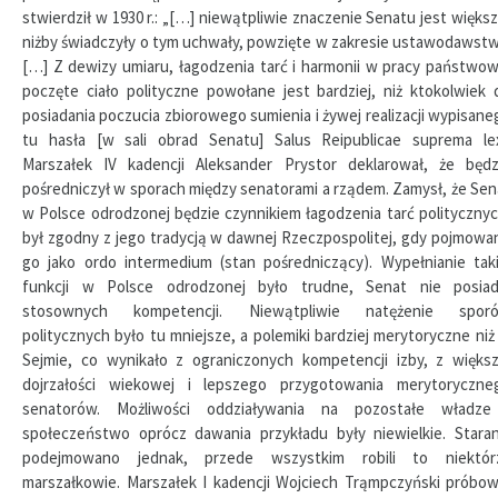
stwierdził w 1930 r.: „[…] niewątpliwie znaczenie Senatu jest większ
niżby świadczyły o tym uchwały, powzięte w zakresie ustawodawstw
[…] Z dewizy umiaru, łagodzenia tarć i harmonii w pracy państwow
poczęte ciało polityczne powołane jest bardziej, niż ktokolwiek 
posiadania poczucia zbiorowego sumienia i żywej realizacji wypisane
tu hasła [w sali obrad Senatu] Salus Reipublicae suprema lex
Marszałek IV kadencji Aleksander Prystor deklarował, że będz
pośredniczył w sporach między senatorami a rządem. Zamysł, że Sen
w Polsce odrodzonej będzie czynnikiem łagodzenia tarć politycznyc
był zgodny z jego tradycją w dawnej Rzeczpospolitej, gdy pojmowa
go jako ordo intermedium (stan pośredniczący). Wypełnianie taki
funkcji w Polsce odrodzonej było trudne, Senat nie posiad
stosownych kompetencji. Niewątpliwie natężenie spor
politycznych było tu mniejsze, a polemiki bardziej merytoryczne niż
Sejmie, co wynikało z ograniczonych kompetencji izby, z większ
dojrzałości wiekowej i lepszego przygotowania merytoryczne
senatorów. Możliwości oddziaływania na pozostałe władze
społeczeństwo oprócz dawania przykładu były niewielkie. Staran
podejmowano jednak, przede wszystkim robili to niektór
marszałkowie. Marszałek I kadencji Wojciech Trąmpczyński próbow