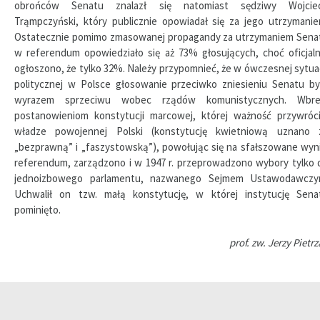
obrońców Senatu znalazł się natomiast sędziwy Wojcie
Trąmpczyński, który publicznie opowiadał się za jego utrzymanie
Ostatecznie pomimo zmasowanej propagandy za utrzymaniem Sena
w referendum opowiedziało się aż 73% głosujących, choć oficjaln
ogłoszono, że tylko 32%. Należy przypomnieć, że w ówczesnej sytuac
politycznej w Polsce głosowanie przeciwko zniesieniu Senatu by
wyrazem sprzeciwu wobec rządów komunistycznych. Wbr
postanowieniom konstytucji marcowej, której ważność przywróci
władze powojennej Polski (konstytucję kwietniową uznano 
„bezprawną” i „faszystowską”), powołując się na sfałszowane wyni
referendum, zarządzono i w 1947 r. przeprowadzono wybory tylko 
jednoizbowego parlamentu, nazwanego Sejmem Ustawodawczy
Uchwalił on tzw. małą konstytucję, w której instytucję Sena
pominięto.
prof. zw. Jerzy Pietr