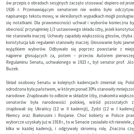
ów przepis o obradach sesyjnych zaczęto stosować dopiero od jesie
1926 r. Przemawiającym senatorom nie wolno było odczytyw
napisanego tekstu mowy, w określonych wypadkach mogli posługiw
się notatkami. Dla prawomocności uchwał i wyborów konieczna by
obecność przynajmniej 1/3 ustawowego składu izby, jeżeli konstytuc
nie stanowiła inaczej. Uchwały zapadały większością głosów, chyba 
konstytucja lub regulamin stanowiły inaczej. Głosowanie było jawne
wyjątkiem wyborów. Odbywało się poprzez powstanie z miejs
najpierw głosujących za, potem – przeciw. Autorem pierwsze
Regulaminu Senatu, uchwalonego w 1923 r., był senator prof. Józ
Buzek.
Skład osobowy Senatu w kolejnych kadencjach zmieniał się. Pols
odrodzona była państwem, w którym ponad 30% stanowiły mniejszoś
narodowe. Znajdowało to odbicie w składzie Izby, znakomita większo
senatorów była narodowości polskiej, wśród pozostałych z
znajdowali się Ukraińcy (12 w II kadencji), Żydzi (12 w I kadencji
Niemcy oraz Białorusini i Rosjanie. Choć kobiety w Polsce pra
wyborcze uzyskały już w 1918 r., to w Senacie zasiadało ich niewiele, 
kilka w każdej kadencji, i odgrywały skromną rolę. Znaczna czę