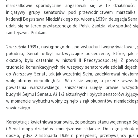
marszałkowie sporadycznie angażowali się w tę działalność.
inicjatywy grupy senatorów pod przewodnictwem marszałka
kadencji Bogusława Miedzińskiego np. wiosną 1939 r. delegacja Sena
udała się na teren przyłączonego do Polski Zaolzia, aby spotkać się
tamtejszymi Polakami.
2 września 1939 r., następnego dnia po wybuchu II wojny światowej, 
południu, Senat odbył nadzwyczajne posiedzenie, które, jak s
okazało, było ostatnim w historii II Rzeczypospolitej. Z powo
trudności komunikacyjnych nie wszyscy senatorowie zdołali dojech
do Warszawy. Senat, tak jak wcześniej Sejm, zadeklarował niezłom
wolę obrony niepodległości. W czasie wojny, a przede wszystk
powstania warszawskiego, zniszczeniu uległy prawie wszystk
budynki Sejmu i Senatu. Aż 1/3 aktualnych i byłych senatorów żyjący
w momencie wybuchu wojny zginęło z rąk okupantów niemieckiego
sowieckiego.
Konstytucja kwietniowa stanowiła, że podczas stanu wojennego Se
i Senat mogą działać w zmniejszonym składzie. Do tego jednak n
doszło, gdyż 2 listopada 1939 r. prezydent, przebywający już 