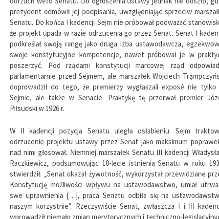
odrzucił weto Senatu. Do ogłoszenia ustawy jednak nie doszło, gd
prezydent odmówił jej podpisania, uwzględniając sprzeciw marszał
Senatu. Do końca I kadencji Sejm nie próbował podważać stanowisk
że projekt upada w razie odrzucenia go przez Senat. Senat I kadenc
podkreślał swoją rangę jako druga izba ustawodawcza, egzekwow
swoje konstytucyjne kompetencje, nawet próbował je w prakty
poszerzyć. Pod rządami konstytucji marcowej rząd odpowiad
parlamentarnie przed Sejmem, ale marszałek Wojciech Trąmpczyńs
doprowadził do tego, że premierzy wygłaszali exposé nie tylko
Sejmie, ale także w Senacie. Praktykę tę przerwał premier Józ
Piłsudski w 1926 r.
W II kadencji pozycja Senatu uległa osłabieniu. Sejm traktow
odrzucenie projektu ustawy przez Senat jako maksimum poprawek
nad nimi głosował. Niemniej marszałek Senatu III kadencji Władysł
Raczkiewicz, podsumowując 10-lecie istnienia Senatu w roku 193
stwierdził: „Senat okazał żywotność, wykorzystał przewidziane prz
Konstytucję możliwości wpływu na ustawodawstwo, umiał utrwal
swe uprawnienia […], praca Senatu odbiła się na ustawodawstw
naszym korzystnie”. Rzeczywiście Senat, zwłaszcza I i III kadencj
wprowadził niemało zmian merytorycznych i techniczno-legislacyjny