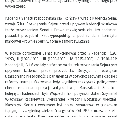
dotychczasowe limity wieku korzystania z czynnego i biernego pra
wyborczego.
Kadencja Senatu rozpoczynała się i kończyła wraz z kadencją Sejmu
trwała 5 lat. Rozwiązanie Sejmu przed upływem kadencji skutkowa
także rozwiązaniem Senatu. Prawo rozwiązania obu izb parlamen
posiadał prezydent Rzeczypospolitej, a pod rządami konstytuc
marcowej – również Sejm w formie samorozwiązania.
W Polsce odrodzonej Senat funkcjonował przez 5 kadencji: I (192
1927), II (1928–1930), III (1930–1935), IV (1935–1938), V (1938–1939
Kadencje II, IV i V zostały skrócone na skutek rozwiązania Sejmu prz
upływem kadencji przez prezydenta. Decyzje o rozwiązan
uzasadniano niezdolnością parlamentu w dotychczasowym składzie 
reformy ustroju, faktycznie były wynikiem rozgrywek politycznych
chęci osłabienia opozycji antyrządowej. Marszałkami Senatu
kolejnych kadencjach byli: Wojciech Trąmpczyński, Julian Szymańsk
Władysław Raczkiewicz, Aleksander Prystor i Bogusław Miedzińsk
Marszałek Senatu wybierany był przez senatorów w głosowan
tajnym, bezwzględną większością głosów. Od 1935 r. marszałek ele
pytał prezydenta Rzeczpospolitej o zgodę na przyjęcie urzęd