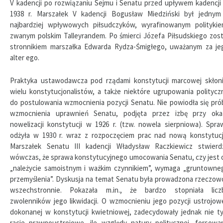
V kadencji po rozwiązaniu Sejmu i Senatu przed upływem kadencji
1938 r. Marszałek V kadencji Bogusław Miedziński był jednym
najbardziej wpływowych piłsudczyków, wyrafinowanym politykie
zwanym polskim Talleyrandem. Po śmierci Józefa Piłsudskiego zost
stronnikiem marszałka Edwarda Rydza-Śmigłego, uważanym za je
alter ego.
Praktyka ustawodawcza pod rządami konstytucji marcowej skłoni
wielu konstytucjonalistów, a także niektóre ugrupowania politycz
do postulowania wzmocnienia pozycji Senatu. Nie powiodła się pró
wzmocnienia uprawnień Senatu, podjęta przez izbę przy okaz
nowelizacji konstytucji w 1926 r. (tzw. nowela sierpniowa). Spra
odżyła w 1930 r. wraz z rozpoczęciem prac nad nową konstytucj
Marszałek Senatu III kadencji Władysław Raczkiewicz stwierdz
wówczas, że sprawa konstytucyjnego umocowania Senatu, czy jest 
„należycie samoistnym i ważkim czynnikiem”, wymaga „gruntowne
przemyślenia”. Dyskusja na temat Senatu była prowadzona rzeczowo
wszechstronnie. Pokazała m.in., że bardzo stopniała licz
zwolenników jego likwidacji. O wzmocnieniu jego pozycji ustrojowe
dokonanej w konstytucji kwietniowej, zadecydowały jednak nie ty
racje prawnoustrojowe, ile względy natury politycznej, forsowa