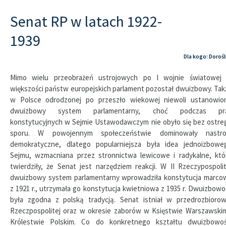
Senat RP w latach 1922-
1939
Dla kogo: Dorośl
Mimo wielu przeobrażeń ustrojowych po I wojnie światowej
większości państw europejskich parlament pozostał dwuizbowy. Tak
w Polsce odrodzonej po przeszło wiekowej niewoli ustanowio
dwuizbowy system parlamentarny, choć podczas pr
konstytucyjnych w Sejmie Ustawodawczym nie obyło się bez ostre
sporu. W powojennym społeczeństwie dominowały nastro
demokratyczne, dlatego popularniejsza była idea jednoizbowe
Sejmu, wzmacniana przez stronnictwa lewicowe i radykalne, któ
twierdziły, że Senat jest narzędziem reakcji. W II Rzeczypospolit
dwuizbowy system parlamentarny wprowadziła konstytucja marco
z 1921 r., utrzymała go konstytucja kwietniowa z 1935 r. Dwuizbowo
była zgodna z polską tradycją. Senat istniał w przedrozbiorow
Rzeczpospolitej oraz w okresie zaborów w Księstwie Warszawskim
Królestwie Polskim. Co do konkretnego kształtu dwuizbowoś