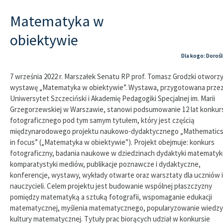
Matematyka w
obiektywie
Dla kogo: Dorośl
7 września 2022 r. Marszałek Senatu RP prof. Tomasz Grodzki otworzy
wystawę „Matematyka w obiektywie”. Wystawa, przygotowana prze
Uniwersytet Szczeciński i Akademię Pedagogiki Specjalnej im. Marii
Grzegorzewskiej w Warszawie, stanowi podsumowanie 12 lat konkur
fotograficznego pod tym samym tytułem, który jest częścią
międzynarodowego projektu naukowo-dydaktycznego „Mathematic
in focus” („Matematyka w obiektywie”). Projekt obejmuje: konkurs
fotograficzny, badania naukowe w dziedzinach dydaktyki matematyki
komparatystyki mediów, publikacje poznawcze i dydaktyczne,
konferencje, wystawy, wykłady otwarte oraz warsztaty dla uczniów i
nauczycieli. Celem projektu jest budowanie wspólnej płaszczyzny
pomiędzy matematyką a sztuką fotografii, wspomaganie edukacji
matematycznej, myślenia matematycznego, popularyzowanie wiedzy 
kultury matematycznej. Tytuły prac biorących udział w konkursie