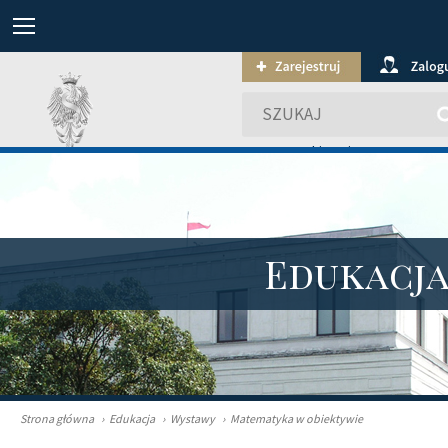
wyszukiwanie zaawansowa
Edukacj
Strona główna
›
Edukacja
›
Wystawy
›
Matematyka w obiektywie