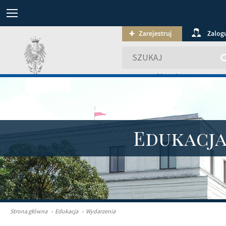
wyszukiwanie zaawansowa
Edukacj
Strona główna
›
Edukacja
›
Wydarzenia