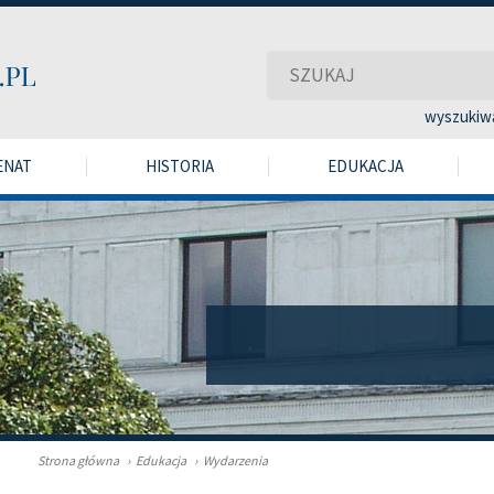
wyszukiw
ENAT
HISTORIA
EDUKACJA
Strona główna
›
Edukacja
›
Wydarzenia