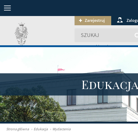
wyszukiwanie zaawansowa
Edukacj
Strona główna
›
Edukacja
›
Wydarzenia