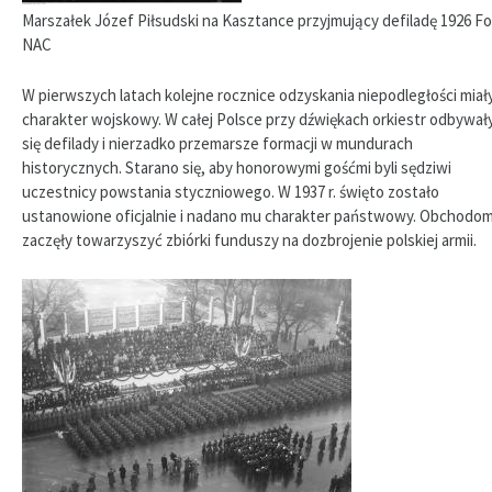
Marszałek Józef Piłsudski na Kasztance przyjmujący defiladę 1926 Fo
NAC
W pierwszych latach kolejne rocznice odzyskania niepodległości miał
charakter wojskowy. W całej Polsce przy dźwiękach orkiestr odbywał
się defilady i nierzadko przemarsze formacji w mundurach
historycznych. Starano się, aby honorowymi gośćmi byli sędziwi
uczestnicy powstania styczniowego. W 1937 r. święto zostało
ustanowione oficjalnie i nadano mu charakter państwowy. Obchodo
zaczęły towarzyszyć zbiórki funduszy na dozbrojenie polskiej armii.