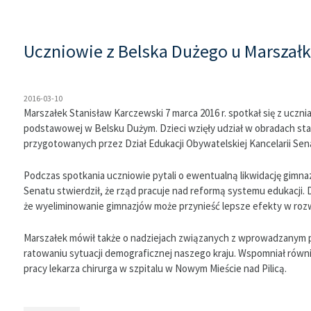
Uczniowie z Belska Dużego u Marszał
2016-03-10
Marszałek Stanisław Karczewski 7 marca 2016 r. spotkał się z ucznia
podstawowej w Belsku Dużym. Dzieci wzięły udział w obradach sta
przygotowanych przez Dział Edukacji Obywatelskiej Kancelarii Sen
Podczas spotkania uczniowie pytali o ewentualną likwidację gimn
Senatu stwierdził, że rząd pracuje nad reformą systemu edukacji. 
że wyeliminowanie gimnazjów może przynieść lepsze efekty w rozwoj
Marszałek mówił także o nadziejach związanych z wprowadzanym p
ratowaniu sytuacji demograficznej naszego kraju. Wspomniał równ
pracy lekarza chirurga w szpitalu w Nowym Mieście nad Pilicą.