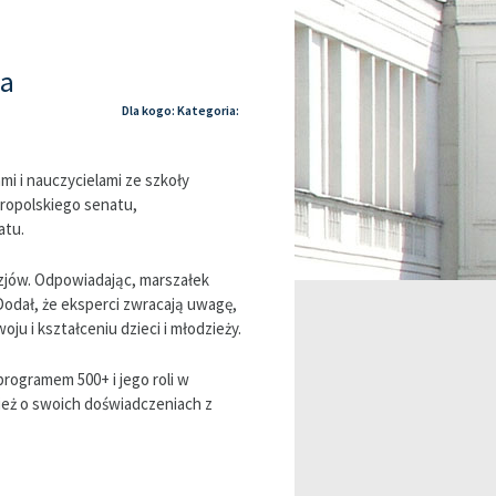
ka
Dla kogo: Kategoria:
mi i nauczycielami ze szkoły
ropolskiego senatu,
atu.
azjów. Odpowiadając, marszałek
Dodał, że eksperci zwracają uwagę,
u i kształceniu dzieci i młodzieży.
rogramem 500+ i jego roli w
ież o swoich doświadczeniach z