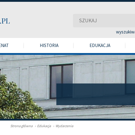
wyszukiw
ENAT
HISTORIA
EDUKACJA
Strona główna
›
Edukacja
›
Wydarzenia