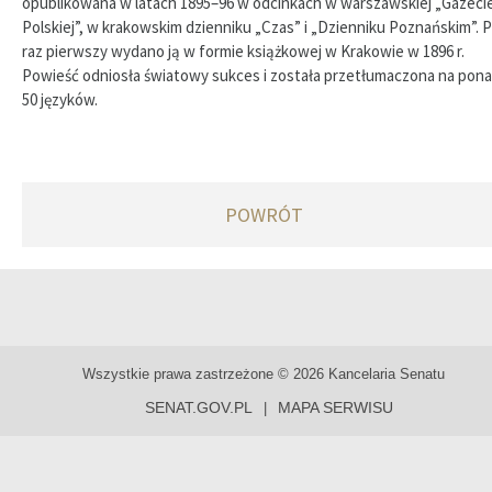
opublikowana w latach 1895–96 w odcinkach w warszawskiej „Gazeci
Polskiej”, w krakowskim dzienniku „Czas” i „Dzienniku Poznańskim”. 
raz pierwszy wydano ją w formie książkowej w Krakowie w 1896 r.
Powieść odniosła światowy sukces i została przetłumaczona na pon
50 języków.
POWRÓT
Wszystkie prawa zastrzeżone © 2026 Kancelaria Senatu
SENAT.GOV.PL
MAPA SERWISU
|