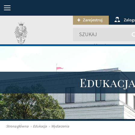
wyszukiwanie zaawansowa
Edukacj
Strona główna
›
Edukacja
›
Wydarzenia