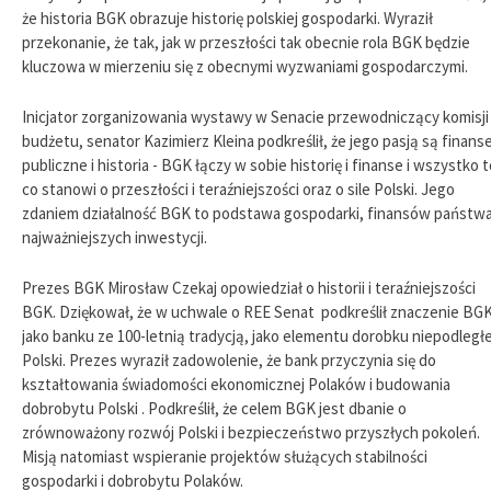
że historia BGK obrazuje historię polskiej gospodarki. Wyraził
przekonanie, że tak, jak w przeszłości tak obecnie rola BGK będzie
kluczowa w mierzeniu się z obecnymi wyzwaniami gospodarczymi.
Inicjator zorganizowania wystawy w Senacie przewodniczący komisji
budżetu, senator Kazimierz Kleina podkreślił, że jego pasją są finans
publiczne i historia - BGK łączy w sobie historię i finanse i wszystko t
co stanowi o przeszłości i teraźniejszości oraz o sile Polski. Jego
zdaniem działalność BGK to podstawa gospodarki, finansów państwa
najważniejszych inwestycji.
Prezes BGK Mirosław Czekaj opowiedział o historii i teraźniejszości
BGK. Dziękował, że w uchwale o REE Senat podkreślił znaczenie BGK
jako banku ze 100-letnią tradycją, jako elementu dorobku niepodległe
Polski. Prezes wyraził zadowolenie, że bank przyczynia się do
kształtowania świadomości ekonomicznej Polaków i budowania
dobrobytu Polski . Podkreślił, że celem BGK jest dbanie o
zrównoważony rozwój Polski i bezpieczeństwo przyszłych pokoleń.
Misją natomiast wspieranie projektów służących stabilności
gospodarki i dobrobytu Polaków.