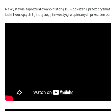
Na wystawie zaprezentowano historię BGK pokazaną przez pryzmat
ludzi tworzących tę instytucję i inwestycji wspieranych przez ten ban