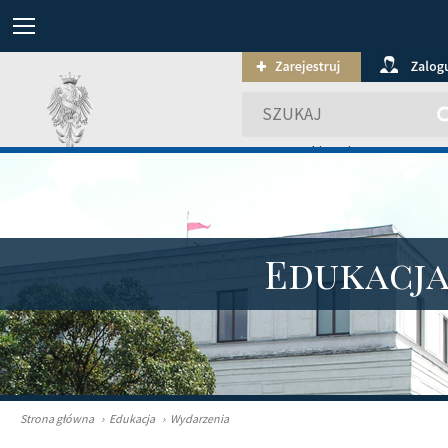
wyszukiwanie zaawansowa
Edukacj
Strona główna
›
Edukacja
›
Wydarzenia