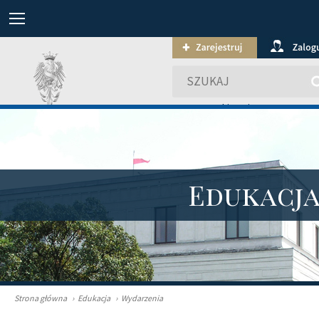
wyszukiwanie zaawansowa
Edukacj
Strona główna
›
Edukacja
›
Wydarzenia