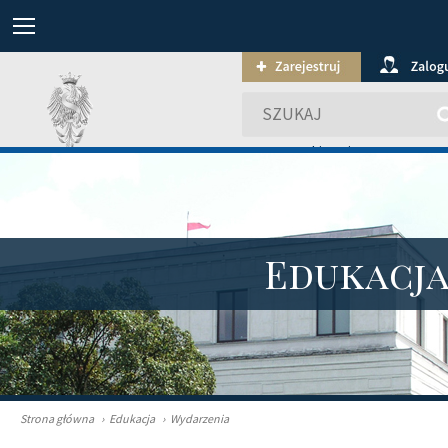
wyszukiwanie zaawansowa
Edukacj
Strona główna
›
Edukacja
›
Wydarzenia