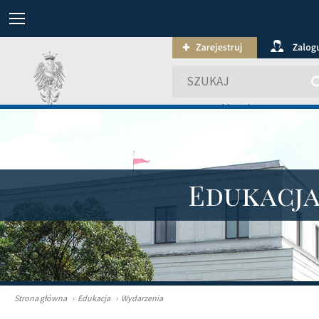
wyszukiwanie zaawansowa
Edukacj
Strona główna
›
Edukacja
›
Wydarzenia