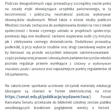
Podczas dwugodzinnych zajęć prowadzący szczególny nacisk położ
na zasady etyki obowiązujące urzędnika państwowego, w t
bezstronność i polityczną neutralność podczas wykonywan
obowiązków służbowych. Mówił także o etosie służby publiczne
Młodzież została zachęcona do podejmowania działań na rzecz lokaln
społeczności i brania czynnego udziału w projektach społecznyc
ponieważ dają one możliwość zarówno wspierania osób czy instytucj
jak i zdobywania cennego doświadczenia. Dodatkowo prowadzą
podkreślił, iż przy wyborze studiów oraz drogi zawodowej ważne jes
by kierować się przede wszystkim własnymi zainteresowaniami.
części poświęconej prawom i obowiązkom parlamentarzystów młodzi
poznała regulacje prawne wynikające z
Ustawy o wykonywan
mandatu posła i senatora
oraz najważniejsze punkty regulaminów o
Izb parlamentu.
Na zakończenie spotkania uczniowie otrzymali materiały edukacyj
(dostępne są również w formie elektronicznej na stron
https://senat.edu.pl/publikacje/wydawnictwa/
). Ponad
Kancelaria Senatu przekazała do biblioteki szkolnej zestaw publikac
umożliwiających licealistom pogłębienie wiedzy o historii