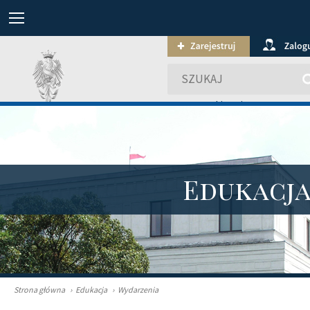
wyszukiwanie zaawansowa
Edukacj
Strona główna
›
Edukacja
›
Wydarzenia