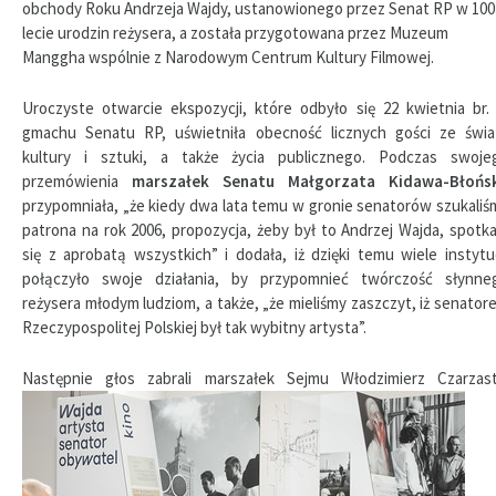
obchody Roku Andrzeja Wajdy, ustanowionego przez Senat RP w 100
lecie urodzin reżysera, a została przygotowana przez Muzeum
Manggha wspólnie z Narodowym Centrum Kultury Filmowej.
Uroczyste otwarcie ekspozycji, które odbyło się 22 kwietnia br.
gmachu Senatu RP, uświetniła obecność licznych gości ze świa
kultury i sztuki, a także życia publicznego. Podczas swoje
przemówienia
marszałek Senatu Małgorzata Kidawa-Błońs
przypomniała, „że kiedy dwa lata temu w gronie senatorów szukaliś
patrona na rok 2006, propozycja, żeby był to Andrzej Wajda, spotka
się z aprobatą wszystkich” i dodała, iż dzięki temu wiele instytuc
połączyło swoje działania, by przypomnieć twórczość słynne
reżysera młodym ludziom, a także, „że mieliśmy zaszczyt, iż senator
Rzeczypospolitej Polskiej był tak wybitny artysta”.
Następnie głos zabrali
marszałek Sejmu Włodzimierz Czarzast