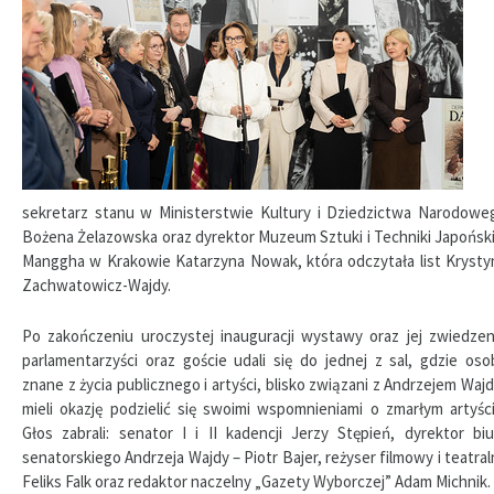
sekretarz stanu w Ministerstwie Kultury i Dziedzictwa Narodowe
Bożena Żelazowska oraz dyrektor Muzeum Sztuki i Techniki Japoński
Manggha w Krakowie Katarzyna Nowak, która odczytała list Krysty
Zachwatowicz-Wajdy.
Po zakończeniu uroczystej inauguracji wystawy oraz jej zwiedzen
parlamentarzyści oraz goście udali się do jednej z sal, gdzie oso
znane z życia publicznego i artyści, blisko związani z Andrzejem Wajd
mieli okazję podzielić się swoimi wspomnieniami o zmarłym artyści
Głos zabrali: senator I i II kadencji Jerzy Stępień, dyrektor biu
senatorskiego Andrzeja Wajdy – Piotr Bajer, reżyser filmowy i teatral
Feliks Falk oraz redaktor naczelny „Gazety Wyborczej” Adam Michnik.