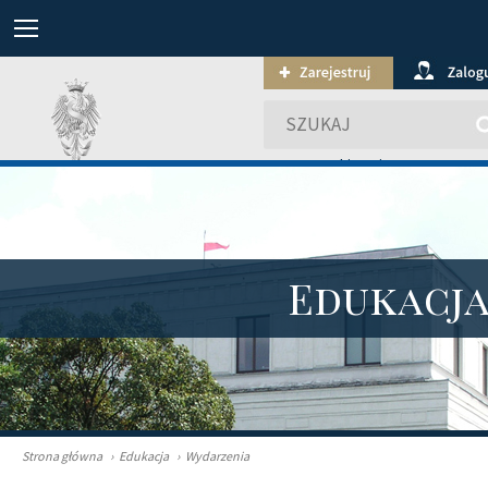
wyszukiwanie zaawansowa
Edukacj
Strona główna
›
Edukacja
›
Wydarzenia