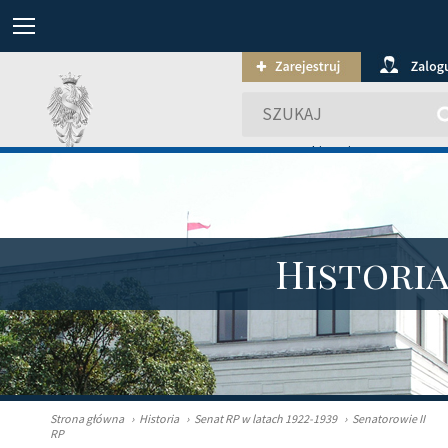
wyszukiwanie zaawansowa
Histori
Strona główna
›
Historia
›
Senat RP w latach 1922-1939
›
Senatorowie II
RP