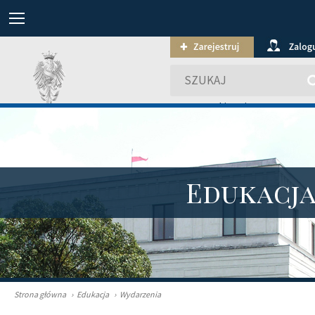
wyszukiwanie zaawansowa
Edukacj
Strona główna
›
Edukacja
›
Wydarzenia