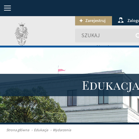
wyszukiwanie zaawansowa
Edukacj
Strona główna
›
Edukacja
›
Wydarzenia