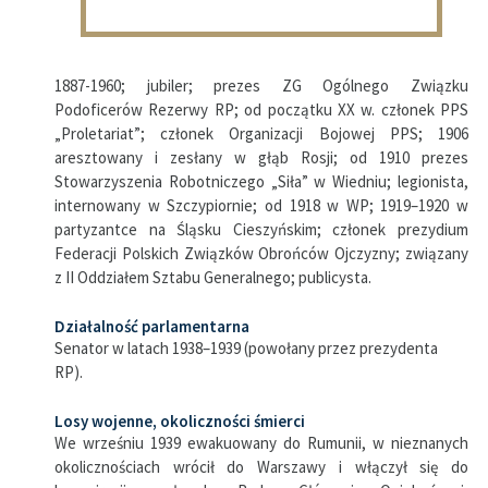
1887-1960; jubiler; prezes ZG Ogólnego Związku
Podoficerów Rezerwy RP; od początku XX w. członek PPS
„Proletariat”; członek Organizacji Bojowej PPS; 1906
aresztowany i zesłany w głąb Rosji; od 1910 prezes
Stowarzyszenia Robotniczego „Siła” w Wiedniu; legionista,
internowany w Szczypiornie; od 1918 w WP; 1919–1920 w
partyzantce na Śląsku Cieszyńskim; członek prezydium
Federacji Polskich Związków Obrońców Ojczyzny; związany
z II Oddziałem Sztabu Generalnego; publicysta.
Działalność parlamentarna
Senator w latach 1938–1939 (powołany przez prezydenta
RP).
Losy wojenne, okoliczności śmierci
We wrześniu 1939 ewakuowany do Rumunii, w nieznanych
okolicznościach wrócił do Warszawy i włączył się do