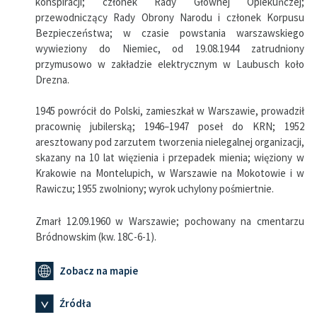
konspiracji; członek Rady Głównej Opiekuńczej;
przewodniczący Rady Obrony Narodu i członek Korpusu
Bezpieczeństwa; w czasie powstania warszawskiego
wywieziony do Niemiec, od 19.08.1944 zatrudniony
przymusowo w zakładzie elektrycznym w Laubusch koło
Drezna.
1945 powrócił do Polski, zamieszkał w Warszawie, prowadził
pracownię jubilerską; 1946–1947 poseł do KRN; 1952
aresztowany pod zarzutem tworzenia nielegalnej organizacji,
skazany na 10 lat więzienia i przepadek mienia; więziony w
Krakowie na Montelupich, w Warszawie na Mokotowie i w
Rawiczu; 1955 zwolniony; wyrok uchylony pośmiertnie.
Zmarł 12.09.1960 w Warszawie; pochowany na cmentarzu
Bródnowskim (kw. 18C-6-1).
Zobacz na mapie
Źródła