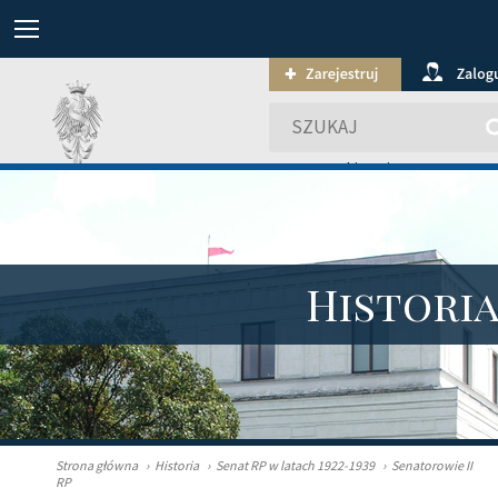
wyszukiwanie zaawansowa
Histori
Strona główna
›
Historia
›
Senat RP w latach 1922-1939
›
Senatorowie II
RP