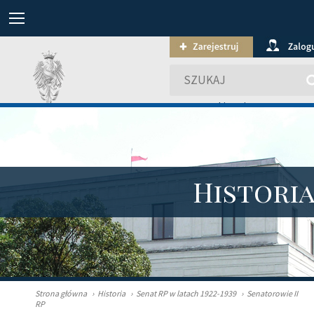
wyszukiwanie zaawansowa
Histori
Strona główna
›
Historia
›
Senat RP w latach 1922-1939
›
Senatorowie II
RP