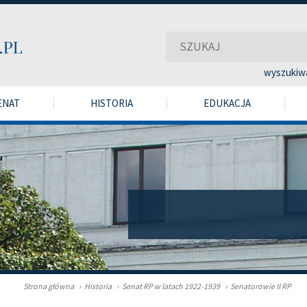
wyszukiw
ENAT
HISTORIA
EDUKACJA
Strona główna
›
Historia
›
Senat RP w latach 1922-1939
›
Senatorowie II RP