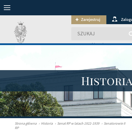
wyszukiwanie zaawansowa
Histori
Strona główna
›
Historia
›
Senat RP w latach 1922-1939
›
Senatorowie II
RP