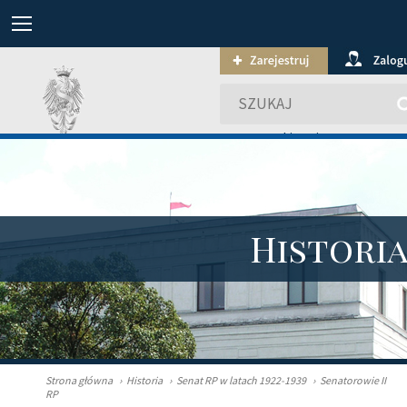
wyszukiwanie zaawansowa
Histori
Strona główna
›
Historia
›
Senat RP w latach 1922-1939
›
Senatorowie II
RP