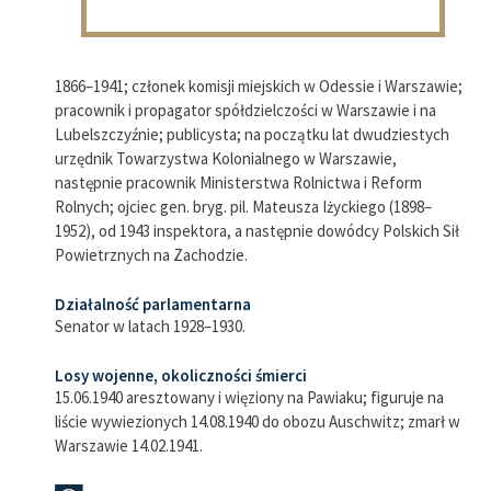
1866–1941; członek komisji miejskich w Odessie i Warszawie;
pracownik i propagator spółdzielczości w Warszawie i na
Lubelszczyźnie; publicysta; na początku lat dwudziestych
urzędnik Towarzystwa Kolonialnego w Warszawie,
następnie pracownik Ministerstwa Rolnictwa i Reform
Rolnych; ojciec gen. bryg. pil. Mateusza Iżyckiego (1898–
1952), od 1943 inspektora, a następnie dowódcy Polskich Sił
Powietrznych na Zachodzie.
Działalność parlamentarna
Senator w latach 1928–1930.
Losy wojenne, okoliczności śmierci
15.06.1940 aresztowany i więziony na Pawiaku; figuruje na
liście wywiezionych 14.08.1940 do obozu Auschwitz; zmarł w
Warszawie 14.02.1941.