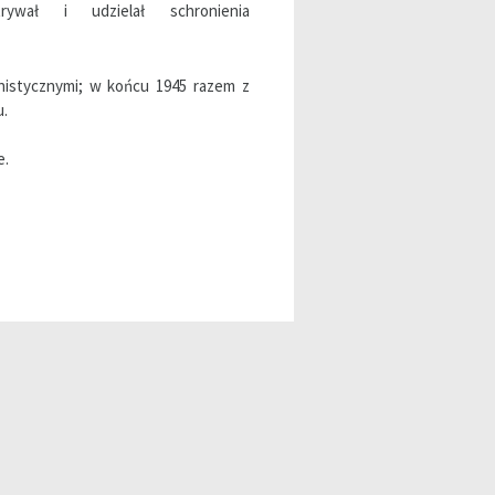
trywał i udzielał schronienia
nistycznymi; w końcu 1945 razem z
u.
e.