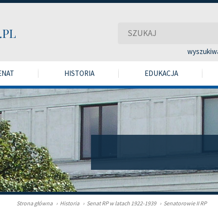
wyszukiw
ENAT
HISTORIA
EDUKACJA
Strona główna
›
Historia
›
Senat RP w latach 1922-1939
›
Senatorowie II RP