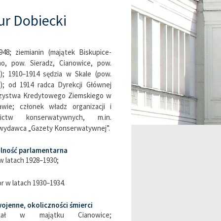
ur Dobiecki
948; ziemianin (majątek Biskupice-
no, pow. Sieradz, Cianowice, pow.
); 1910–1914 sędzia w Skale (pow.
); od 1914 radca Dyrekcji Głównej
zystwa Kredytowego Ziemskiego w
awie; członek władz organizacji i
nictw konserwatywnych, m.in.
wydawca „Gazety Konserwatywnej”.
alność parlamentarna
w latach 1928–1930;
r w latach 1930–1934.
ojenne, okoliczności śmierci
zkał w majątku Cianowice;