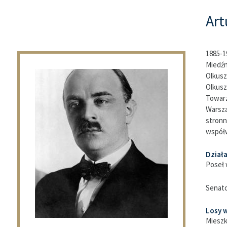
Art
1885-1
Miedź
Olkusz
Olkusz
Towar
Warsz
stron
współ
Dział
Poseł 
Senato
Losy w
Mies