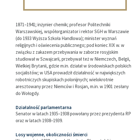
1871–1941; inżynier chemik; profesor Politechniki
Warszawskiej, współorganizator i rektor SGH w Warszawie
(do 1933 Wyższa Szkoła Handlowa); minister wyznań
religijnych i oświecenia publicznego; pod koniec XIX w. w
związku z zakazem przebywania w zaborze rosyjskim
studiował w Szwajcarii, przebywał też w Niemczech, Belgii,
Wielkiej Brytanii, gdzie m.in. działał w środowiskach polskich
socjalistów; w USA prowadził działalność w największych
robotniczych skupiskach polonijnych; wielokrotnie
aresztowany przez Niemców i Rosjan, m.in. w 1901 zesłany
do Wołogdy.
Działalność parlamentarna
Senator w latach 1935–1938 powołany przez prezydenta RP
oraz w latach 1938–1939.
Losy wojenne, okoliczności śmierci