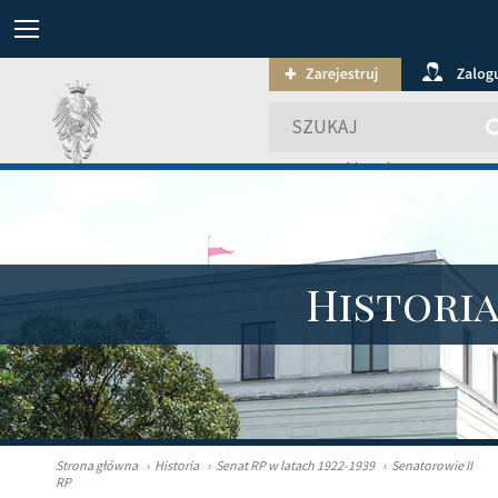
wyszukiwanie zaawansowa
Histori
Strona główna
›
Historia
›
Senat RP w latach 1922-1939
›
Senatorowie II
RP