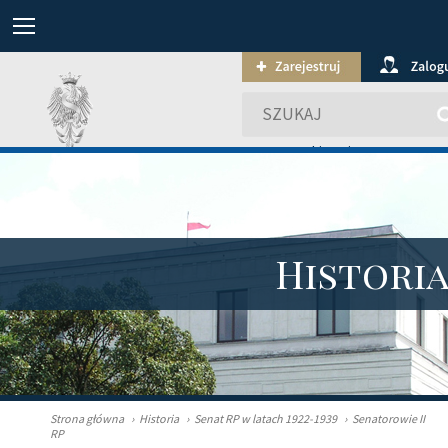
wyszukiwanie zaawansowa
Histori
Strona główna
›
Historia
›
Senat RP w latach 1922-1939
›
Senatorowie II
RP