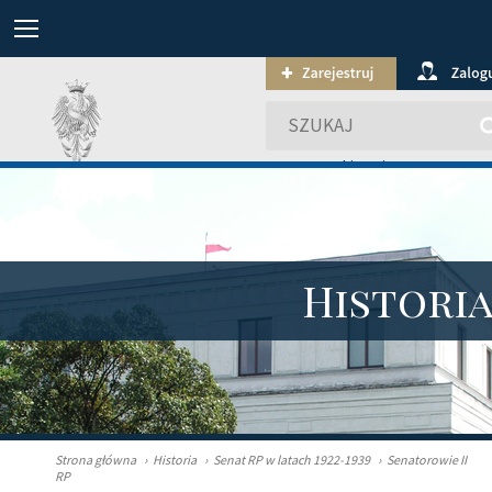
wyszukiwanie zaawansowa
Histori
Strona główna
›
Historia
›
Senat RP w latach 1922-1939
›
Senatorowie II
RP