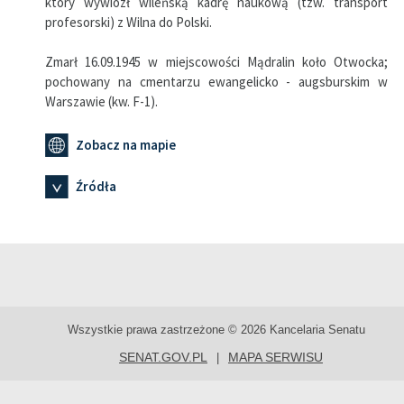
który wywiózł wileńską kadrę naukową (tzw. transport
profesorski) z Wilna do Polski.
Zmarł 16.09.1945 w miejscowości Mądralin koło Otwocka;
pochowany na cmentarzu ewangelicko - augsburskim w
Warszawie (kw. F-1).
Zobacz na mapie
Źródła
Wszystkie prawa zastrzeżone © 2026 Kancelaria Senatu
SENAT.GOV.PL
MAPA SERWISU
|