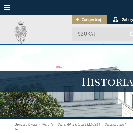
wyszukiwanie zaawansowa
Histori
Strona główna
›
Historia
›
Senat RP w latach 1922-1939
›
Senatorowie II
RP