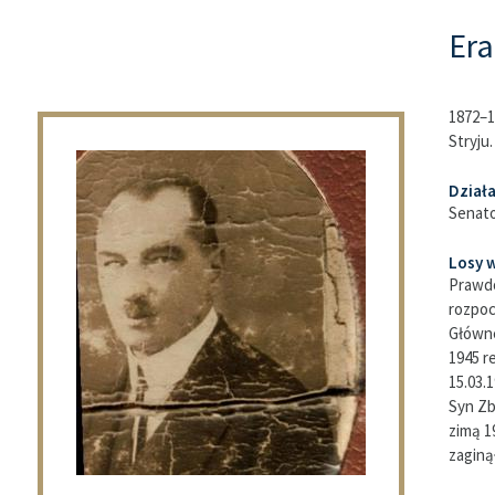
Er
1872–1
Stryju.
Dział
Senato
Losy w
Prawdo
rozpoc
Główne
1945 r
15.03.
Syn Z
zimą 1
zaginął