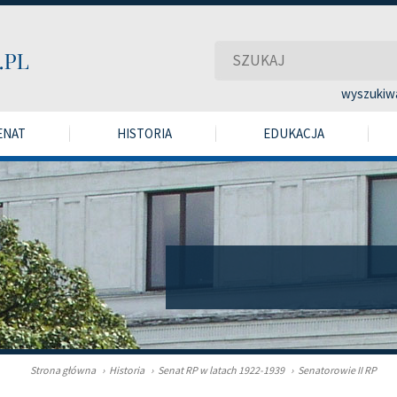
wyszukiw
ENAT
HISTORIA
EDUKACJA
Strona główna
›
Historia
›
Senat RP w latach 1922-1939
›
Senatorowie II RP