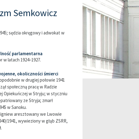
azm Semkowicz
945; sędzia okręgowy i adwokat w
alność parlamentarna
r w latach 1924–1927.
ojenne, okoliczności śmierci
podobnie w drugiej połowie 1941
zął społeczną pracę w Radzie
j Opiekuńczej w Stryju; w styczniu
epatriowany ze Stryja; zmarł
1945 w Sanoku.
bigniew aresztowany we Lwowie
940/1941, wywieziony w głąb ZSRR,
.