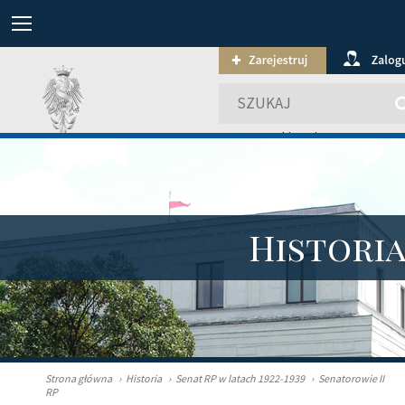
wyszukiwanie zaawansowa
Histori
Strona główna
›
Historia
›
Senat RP w latach 1922-1939
›
Senatorowie II
RP