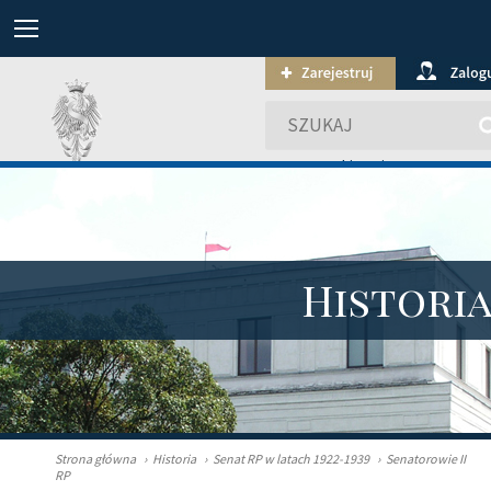
wyszukiwanie zaawansowa
Histori
Strona główna
›
Historia
›
Senat RP w latach 1922-1939
›
Senatorowie II
RP