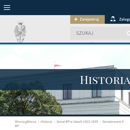
wyszukiwanie zaawansowa
Histori
Strona główna
›
Historia
›
Senat RP w latach 1922-1939
›
Senatorowie II
RP