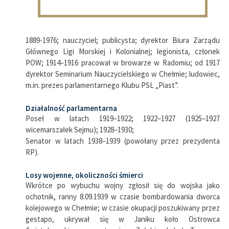
1889-1976; nauczyciel; publicysta; dyrektor Biura Zarządu
Głównego Ligi Morskiej i Kolonialnej; legionista, członek
POW; 1914–1916 pracował w browarze w Radomiu; od 1917
dyrektor Seminarium Nauczycielskiego w Chełmie; ludowiec,
m.in. prezes parlamentarnego Klubu PSL „Piast”.
Działalność parlamentarna
Poseł w latach 1919–1922; 1922–1927 (1925–1927
wicemarszałek Sejmu); 1928–1930;
Senator w latach 1938–1939 (powołany przez prezydenta
RP).
Losy wojenne, okoliczności śmierci
Wkrótce po wybuchu wojny zgłosił się do wojska jako
ochotnik, ranny 8.09.1939 w czasie bombardowania dworca
kolejowego w Chełmie; w czasie okupacji poszukiwany przez
gestapo, ukrywał się w Janiku koło Ostrowca