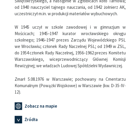
Świętokrzyskiego, a następnie w Zgłobicach koło Tarnowa;
od 1940 nauczyciel tajnego nauczania, od 1942 żołnierz AK,
uczestniczył m.in. w produkcji materiałów wybuchowych.
W 1945 uczył w szkole zawodowej i w gimnazjum w
Mościcach; 1945–1947 kurator wrocławskiego okręgu
szkolnego; 1946–1947 prezes Zarządu Wojewódzkiego PSL
we Wrocławiu; członek Rady Naczelnej PSL; od 1949 w ZSL,
do 1954 członek Rady Naczelnej, 1956–1962 prezes Komitetu
Warszawskiego, wiceprzewodniczący Głównej Komisji
Rewizyjnej; we władzach Ludowej Spółdzielni Wydawniczej.
Zmarł 5.08.1976 w Warszawie; pochowany na Cmentarzu
Komunalnym (Powązki Wojskowe) w Warszawie (kw. D-35-IV-
12).
Zobacz na mapie
Źródła