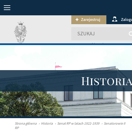
wyszukiwanie zaawansowa
Histori
Strona główna
›
Historia
›
Senat RP w latach 1922-1939
›
Senatorowie II
RP