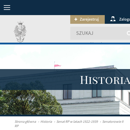
wyszukiwanie zaawansowa
Histori
Strona główna
›
Historia
›
Senat RP w latach 1922-1939
›
Senatorowie II
RP