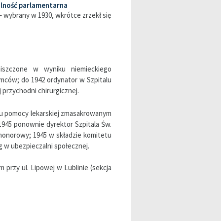
alność parlamentarna
– wybrany w 1930, wkrótce zrzekł się
zniszczone w wyniku niemieckiego
mców; do 1942 ordynator w Szpitalu
 przychodni chirurgicznej.
laniu pomocy lekarskiej zmasakrowanym
945 ponownie dyrektor Szpitala Św.
 honorowy; 1945 w składzie komitetu
g w ubezpieczalni społecznej.
przy ul. Lipowej w Lublinie (sekcja