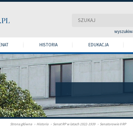
wyszukiw
ENAT
HISTORIA
EDUKACJA
Strona główna
›
Historia
›
Senat RP w latach 1922-1939
›
Senatorowie II RP