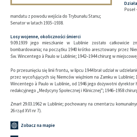
Dział
Poseł 
mandatu z powodu wejścia do Trybunału Stanu;
Senator w latach 1935–1938.
Losy wojenne, okoliczności śmierci
9.09.1939 jego mieszkanie w Lublinie zostało całkowicie 
bombardowania; na początku 1940 krótko aresztowany przez Nie
Św. Wincentego à Paulo w Lublinie; 1942–1944 chirurg w miejscowej
Po przesunięciu się linii frontu, w lipcu 1944 brał udział w udzie
przez wycofujących się Niemców więźniom na Zamku w Lublinie; 1
Wincentego à Paulo w Lublinie, od 1946 jego dożywotni dyrektor
redakcyjnego „Medycyny Społecznej i Klinicznej”; 1946–1958 chirur
Zmarł 29.03.1962 w Lublinie; pochowany na cmentarzu komunalnym 
26 rząd XVI nr 7).
Zobacz na mapie