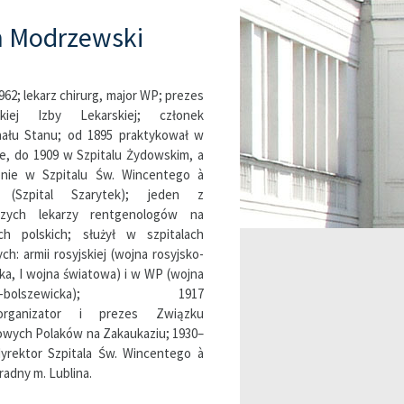
n Modrzewski
962; lekarz chirurg, major WP; prezes
skiej Izby Lekarskiej; członek
nału Stanu; od 1895 praktykował w
ie, do 1909 w Szpitalu Żydowskim, a
pnie w Szpitalu Św. Wincentego à
 (Szpital Szarytek); jeden z
szych lekarzy rentgenologów na
ach polskich; służył w szpitalach
ch: armii rosyjskiej (wojna rosyjsko-
ka, I wojna światowa) i w WP (wojna
sko-bolszewicka); 1917
organizator i prezes Związku
wych Polaków na Zakaukaziu; 1930–
yrektor Szpitala Św. Wincentego à
radny m. Lublina.