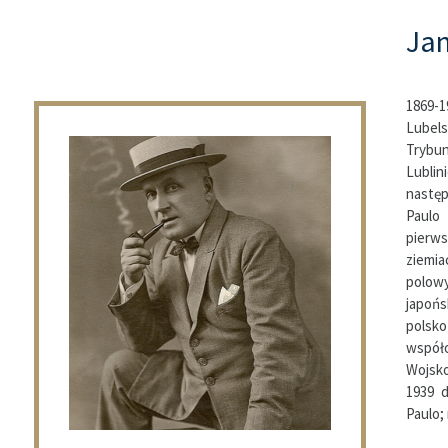
Ja
1869-1
Lubel
Trybu
Lublin
nastę
Paulo
pierw
ziemi
polowy
japońs
pol
współ
Wojsko
1939 d
Paulo; 