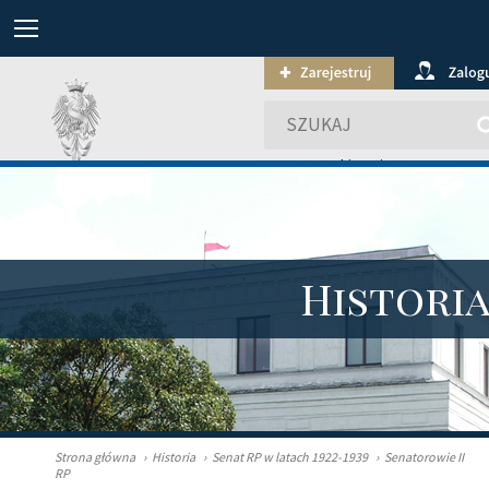
wyszukiwanie zaawansowa
Histori
Strona główna
›
Historia
›
Senat RP w latach 1922-1939
›
Senatorowie II
RP