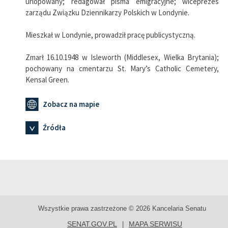
urlopowany; redagował pisma emigracyjne; wiceprezes
zarządu Związku Dziennikarzy Polskich w Londynie.
Mieszkał w Londynie, prowadził pracę publicystyczną.
Zmarł 16.10.1948 w Isleworth (Middlesex, Wielka Brytania);
pochowany na cmentarzu St. Mary’s Catholic Cemetery,
Kensal Green.
Zobacz na mapie
Źródła
Wszystkie prawa zastrzeżone © 2026 Kancelaria Senatu
SENAT.GOV.PL
MAPA SERWISU
|