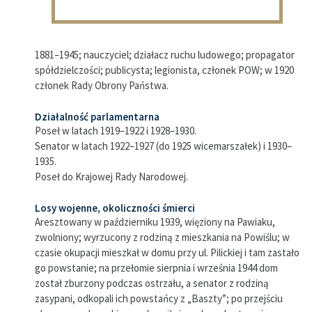
1881–1945; nauczyciel; działacz ruchu ludowego; propagator
spółdzielczości; publicysta; legionista, członek POW; w 1920
członek Rady Obrony Państwa.
Działalność parlamentarna
Poseł w latach 1919–1922 i 1928–1930.
Senator w latach 1922–1927 (do 1925 wicemarszałek) i 1930–
1935.
Poseł do Krajowej Rady Narodowej.
Losy wojenne, okoliczności śmierci
Aresztowany w październiku 1939, więziony na Pawiaku,
zwolniony; wyrzucony z rodziną z mieszkania na Powiślu; w
czasie okupacji mieszkał w domu przy ul. Pilickiej i tam zastało
go powstanie; na przełomie sierpnia i września 1944 dom
został zburzony podczas ostrzału, a senator z rodziną
zasypani, odkopali ich powstańcy z „Baszty”; po przejściu