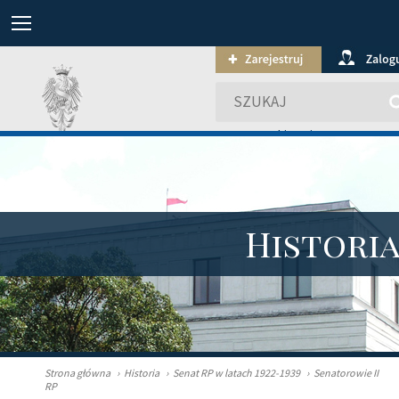
wyszukiwanie zaawansowa
Histori
Strona główna
›
Historia
›
Senat RP w latach 1922-1939
›
Senatorowie II
RP