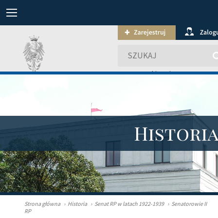
wyszukiwanie zaawansowa
Histori
Strona główna
›
Historia
›
Senat RP w latach 1922-1939
›
Senatorowie II
RP