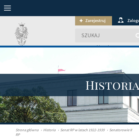
wyszukiwanie zaawansowa
Histori
Strona główna
›
Historia
›
Senat RP w latach 1922-1939
›
Senatorowie II
RP