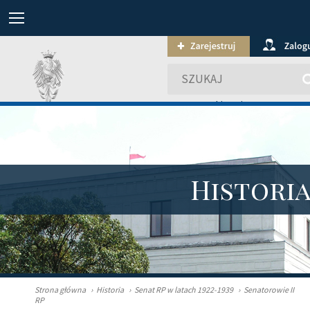
wyszukiwanie zaawansowa
Histori
Strona główna
›
Historia
›
Senat RP w latach 1922-1939
›
Senatorowie II
RP