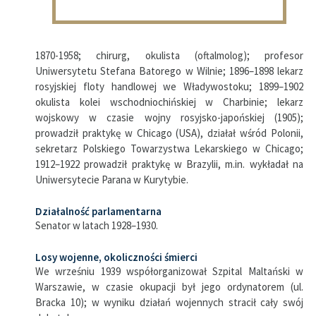
1870-1958; chirurg, okulista (oftalmolog); profesor
Uniwersytetu Stefana Batorego w Wilnie; 1896–1898 lekarz
rosyjskiej floty handlowej we Władywostoku; 1899–1902
okulista kolei wschodniochińskiej w Charbinie; lekarz
wojskowy w czasie wojny rosyjsko-japońskiej (1905);
prowadził praktykę w Chicago (USA), działał wśród Polonii,
sekretarz Polskiego Towarzystwa Lekarskiego w Chicago;
1912–1922 prowadził praktykę w Brazylii, m.in. wykładał na
Uniwersytecie Parana w Kurytybie.
Działalność parlamentarna
Senator w latach 1928–1930.
Losy wojenne, okoliczności śmierci
We wrześniu 1939 współorganizował Szpital Maltański w
Warszawie, w czasie okupacji był jego ordynatorem (ul.
Bracka 10); w wyniku działań wojennych stracił cały swój