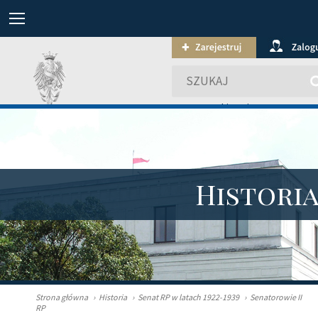
wyszukiwanie zaawansowa
Histori
Strona główna
›
Historia
›
Senat RP w latach 1922-1939
›
Senatorowie II
RP