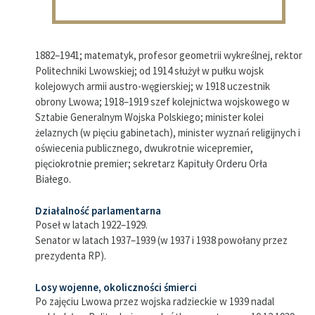
1882–1941; matematyk, profesor geometrii wykreślnej, rektor
Politechniki Lwowskiej; od 1914 służył w pułku wojsk
kolejowych armii austro-węgierskiej; w 1918 uczestnik
obrony Lwowa; 1918–1919 szef kolejnictwa wojskowego w
Sztabie Generalnym Wojska Polskiego; minister kolei
żelaznych (w pięciu gabinetach), minister wyznań religijnych i
oświecenia publicznego, dwukrotnie wicepremier,
pięciokrotnie premier; sekretarz Kapituły Orderu Orła
Białego.
Działalność parlamentarna
Poseł w latach 1922–1929.
Senator w latach 1937–1939 (w 1937 i 1938 powołany przez
prezydenta RP).
Losy wojenne, okoliczności śmierci
Po zajęciu Lwowa przez wojska radzieckie w 1939 nadal