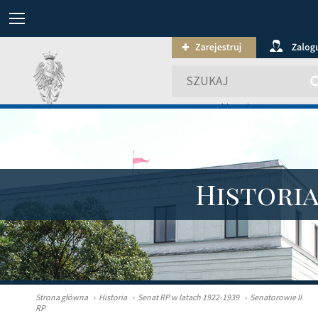
wyszukiwanie zaawansowa
Histori
Strona główna
›
Historia
›
Senat RP w latach 1922-1939
›
Senatorowie II
RP