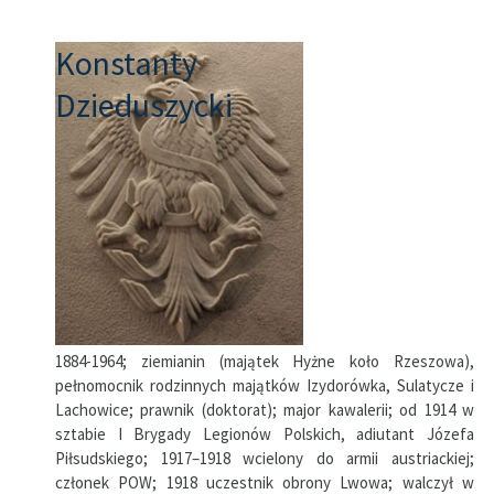
Konstanty
Dzieduszycki
1884-1964; ziemianin (majątek Hyżne koło Rzeszowa),
pełnomocnik rodzinnych majątków Izydorówka, Sulatycze i
Lachowice; prawnik (doktorat); major kawalerii; od 1914 w
sztabie I Brygady Legionów Polskich, adiutant Józefa
Piłsudskiego; 1917–1918 wcielony do armii austriackiej;
członek POW; 1918 uczestnik obrony Lwowa; walczył w