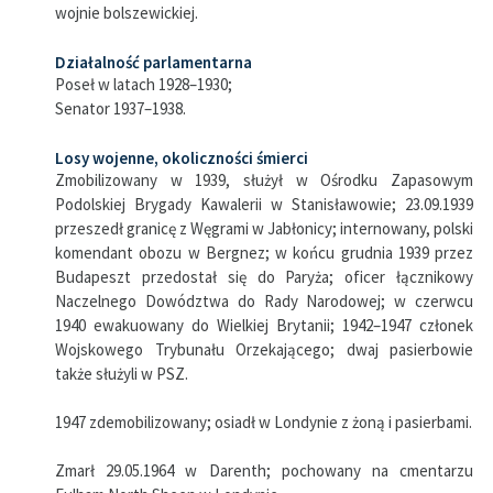
wojnie bolszewickiej.
Działalność parlamentarna
Poseł w latach 1928–1930;
Senator 1937–1938.
Losy wojenne, okoliczności śmierci
Zmobilizowany w 1939, służył w Ośrodku Zapasowym
Podolskiej Brygady Kawalerii w Stanisławowie; 23.09.1939
przeszedł granicę z Węgrami w Jabłonicy; internowany, polski
komendant obozu w Bergnez; w końcu grudnia 1939 przez
Budapeszt przedostał się do Paryża; oficer łącznikowy
Naczelnego Dowództwa do Rady Narodowej; w czerwcu
1940 ewakuowany do Wielkiej Brytanii; 1942–1947 członek
Wojskowego Trybunału Orzekającego; dwaj pasierbowie
także służyli w PSZ.
1947 zdemobilizowany; osiadł w Londynie z żoną i pasierbami.
Zmarł 29.05.1964 w Darenth; pochowany na cmentarzu