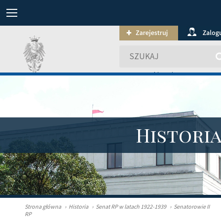
wyszukiwanie zaawansowa
Histori
Strona główna
›
Historia
›
Senat RP w latach 1922-1939
›
Senatorowie II
RP