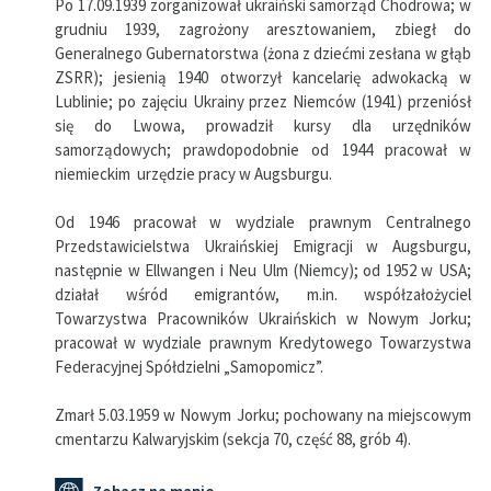
Po 17.09.1939 zorganizował ukraiński samorząd Chodrowa; w
grudniu 1939, zagrożony aresztowaniem, zbiegł do
Generalnego Gubernatorstwa (żona z dziećmi zesłana w głąb
ZSRR); jesienią 1940 otworzył kancelarię adwokacką w
Lublinie; po zajęciu Ukrainy przez Niemców (1941) przeniósł
się do Lwowa, prowadził kursy dla urzędników
samorządowych; prawdopodobnie od 1944 pracował w
niemieckim urzędzie pracy w Augsburgu.
Od 1946 pracował w wydziale prawnym Centralnego
Przedstawicielstwa Ukraińskiej Emigracji w Augsburgu,
następnie w Ellwangen i Neu Ulm (Niemcy); od 1952 w USA;
działał wśród emigrantów, m.in. współzałożyciel
Towarzystwa Pracowników Ukraińskich w Nowym Jorku;
pracował w wydziale prawnym Kredytowego Towarzystwa
Federacyjnej Spółdzielni „Samopomicz”.
Zmarł 5.03.1959 w Nowym Jorku; pochowany na miejscowym
cmentarzu Kalwaryjskim (sekcja 70, część 88, grób 4).