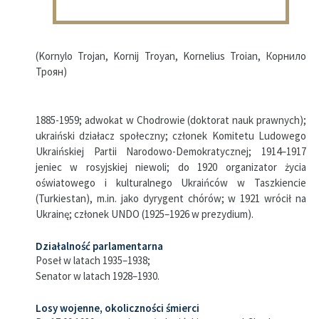
(Kornylo Trojan, Kornij Troyan, Kornelius Troian, Корнило
Троян)
1885-1959; adwokat w Chodrowie (doktorat nauk prawnych);
ukraiński działacz społeczny; członek Komitetu Ludowego
Ukraińskiej Partii Narodowo-Demokratycznej; 1914–1917
jeniec w rosyjskiej niewoli; do 1920 organizator życia
oświatowego i kulturalnego Ukraińców w Taszkiencie
(Turkiestan), m.in. jako dyrygent chórów; w 1921 wrócił na
Ukrainę; członek UNDO (1925–1926 w prezydium).
Działalność parlamentarna
Poseł w latach 1935–1938;
Senator w latach 1928–1930.
Losy wojenne, okoliczności śmierci