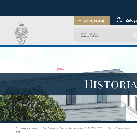
wyszukiwanie zaawansowa
Histori
Strona główna
›
Historia
›
Senat RP w latach 1922-1939
›
Senatorowie II
RP