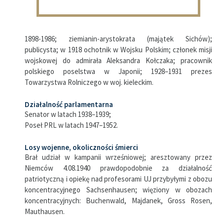
1898-1986; ziemianin-arystokrata (majątek Sichów);
publicysta; w 1918 ochotnik w Wojsku Polskim; członek misji
wojskowej do admirała Aleksandra Kołczaka; pracownik
polskiego poselstwa w Japonii; 1928–1931 prezes
Towarzystwa Rolniczego w woj. kieleckim.
Działalność parlamentarna
Senator w latach 1938–1939;
Poseł PRL w latach 1947–1952.
Losy wojenne, okoliczności śmierci
Brał udział w kampanii wrześniowej; aresztowany przez
Niemców 4.08.1940 prawdopodobnie za działalność
patriotyczną i opiekę nad profesorami UJ przybyłymi z obozu
koncentracyjnego Sachsenhausen; więziony w obozach
koncentracyjnych: Buchenwald, Majdanek, Gross Rosen,
Mauthausen.