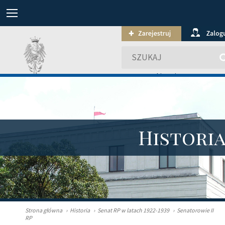
wyszukiwanie zaawansowa
Histori
Strona główna
›
Historia
›
Senat RP w latach 1922-1939
›
Senatorowie II
RP