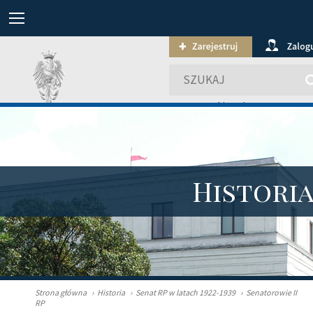
wyszukiwanie zaawansowa
Histori
Strona główna
›
Historia
›
Senat RP w latach 1922-1939
›
Senatorowie II
RP