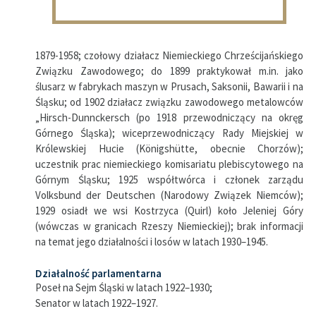
1879-1958; czołowy działacz Niemieckiego Chrześcijańskiego
Związku Zawodowego; do 1899 praktykował m.in. jako
ślusarz w fabrykach maszyn w Prusach, Saksonii, Bawarii i na
Śląsku; od 1902 działacz związku zawodowego metalowców
„Hirsch-Dunnckersch (po 1918 przewodniczący na okręg
Górnego Śląska); wiceprzewodniczący Rady Miejskiej w
Królewskiej Hucie (Königshütte, obecnie Chorzów);
uczestnik prac niemieckiego komisariatu plebiscytowego na
Górnym Śląsku; 1925 współtwórca i członek zarządu
Volksbund der Deutschen (Narodowy Związek Niemców);
1929 osiadł we wsi Kostrzyca (Quirl) koło Jeleniej Góry
(wówczas w granicach Rzeszy Niemieckiej); brak informacji
na temat jego działalności i losów w latach 1930–1945.
Działalność parlamentarna
Poseł na Sejm Śląski w latach 1922–1930;
Senator w latach 1922–1927.