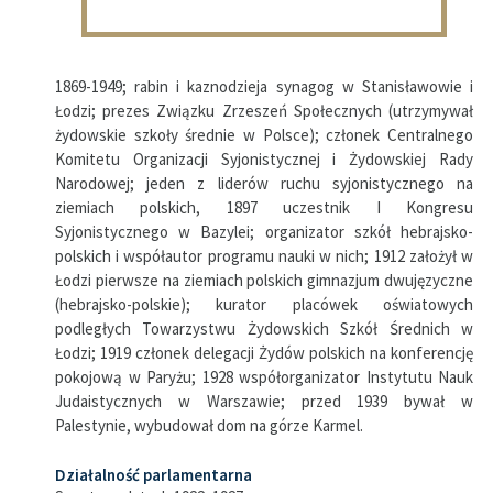
1869-1949; rabin i kaznodzieja synagog w Stanisławowie i
Łodzi; prezes Związku Zrzeszeń Społecznych (utrzymywał
żydowskie szkoły średnie w Polsce); członek Centralnego
Komitetu Organizacji Syjonistycznej i Żydowskiej Rady
Narodowej; jeden z liderów ruchu syjonistycznego na
ziemiach polskich, 1897 uczestnik I Kongresu
Syjonistycznego w Bazylei; organizator szkół hebrajsko-
polskich i współautor programu nauki w nich; 1912 założył w
Łodzi pierwsze na ziemiach polskich gimnazjum dwujęzyczne
(hebrajsko-polskie); kurator placówek oświatowych
podległych Towarzystwu Żydowskich Szkół Średnich w
Łodzi; 1919 członek delegacji Żydów polskich na konferencję
pokojową w Paryżu; 1928 współorganizator Instytutu Nauk
Judaistycznych w Warszawie; przed 1939 bywał w
Palestynie, wybudował dom na górze Karmel.
Działalność parlamentarna