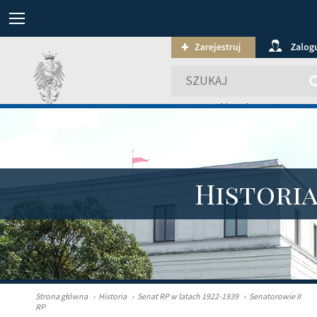
wyszukiwanie zaawansowa
Histori
Strona główna
›
Historia
›
Senat RP w latach 1922-1939
›
Senatorowie II
RP