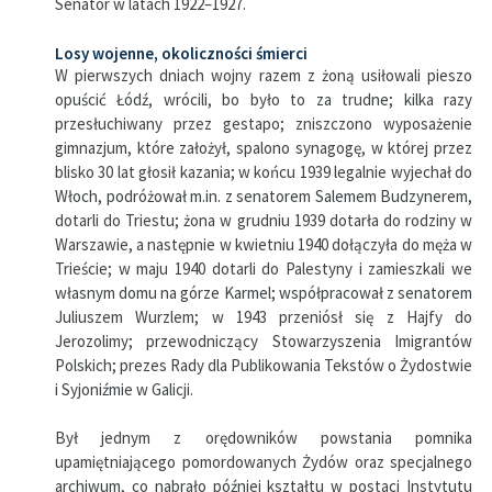
Senator w latach 1922–1927.
Losy wojenne, okoliczności śmierci
W pierwszych dniach wojny razem z żoną usiłowali pieszo
opuścić Łódź, wrócili, bo było to za trudne; kilka razy
przesłuchiwany przez gestapo; zniszczono wyposażenie
gimnazjum, które założył, spalono synagogę, w której przez
blisko 30 lat głosił kazania; w końcu 1939 legalnie wyjechał do
Włoch, podróżował m.in. z senatorem Salemem Budzynerem,
dotarli do Triestu; żona w grudniu 1939 dotarła do rodziny w
Warszawie, a następnie w kwietniu 1940 dołączyła do męża w
Trieście; w maju 1940 dotarli do Palestyny i zamieszkali we
własnym domu na górze Karmel; współpracował z senatorem
Juliuszem Wurzlem; w 1943 przeniósł się z Hajfy do
Jerozolimy; przewodniczący Stowarzyszenia Imigrantów
Polskich; prezes Rady dla Publikowania Tekstów o Żydostwie
i Syjoniźmie w Galicji.
Był jednym z orędowników powstania pomnika
upamiętniającego pomordowanych Żydów oraz specjalnego
archiwum, co nabrało później kształtu w postaci Instytutu